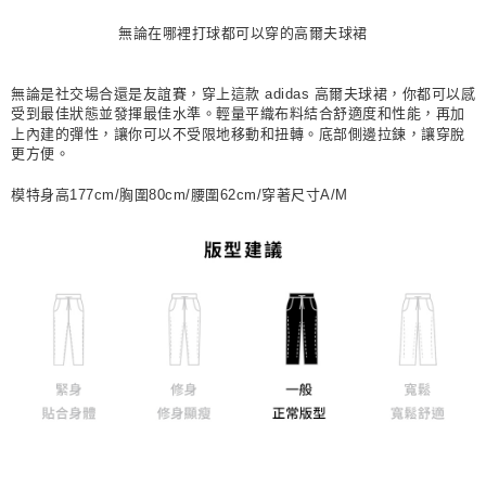
每筆NT$80，滿NT$1,500(含以上)免運費
無論在哪裡打球都可以穿的高爾夫球裙
宅配
每筆NT$80，滿NT$1,500(含以上)免運費
無論是社交場合還是友誼賽，穿上這款 adidas 高爾夫球裙，你都可以感
受到最佳狀態並發揮最佳水準。輕量平織布料結合舒適度和性能，再加
付款後門市自取
上內建的彈性，讓你可以不受限地移動和扭轉。底部側邊拉鍊，讓穿脫
更方便。
每筆NT$80，滿NT$1,500(含以上)免運費
模特身高177cm/胸圍80cm/腰圍62cm/穿著尺寸A/M