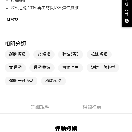
LINE Pay
拉鍊設計
找
92%尼龍(100%再生材質)/8%彈性纖維
尺
街口支付
寸
JM2973
運送方式
全家取貨付款
相關分類
每筆NT$80，滿NT$1,500(含以上)免運費
運動 短裙
女 短裙
彈性 短裙
拉鍊 短裙
付款後全家取貨
每筆NT$80，滿NT$1,500(含以上)免運費
女 運動
運動 拉鍊
短裙 再生
短裙 一般版型
萊爾富取貨付款
運動 一般版型
機能風 女
每筆NT$80，滿NT$1,500(含以上)免運費
付款後萊爾富取貨
每筆NT$80，滿NT$1,500(含以上)免運費
詳細說明
相關推薦
7-11取貨付款
每筆NT$80，滿NT$1,500(含以上)免運費
運動短裙
付款後7-11取貨