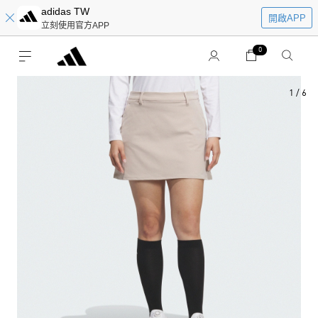
adidas TW
開啟APP
立刻使用官方APP
0
1
/
6