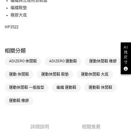
LINE Pay
編織與合成材質鞋面
編織鞋墊
街口支付
橡膠大底
運送方式
HP3522
全家取貨付款
每筆NT$80，滿NT$1,500(含以上)免運費
AI
相關分類
找
付款後全家取貨
尺
ADIZERO 休閒鞋
ADIZERO 運動鞋
運動休閒鞋 橡膠
每筆NT$80，滿NT$1,500(含以上)免運費
寸
萊爾富取貨付款
運動 休閒鞋
運動休閒鞋 鞋墊
運動休閒鞋 大底
每筆NT$80，滿NT$1,500(含以上)免運費
運動休閒鞋 一般版型
編織 運動鞋
運動鞋 休閒鞋
付款後萊爾富取貨
每筆NT$80，滿NT$1,500(含以上)免運費
運動鞋 橡膠
7-11取貨付款
每筆NT$80，滿NT$1,500(含以上)免運費
詳細說明
相關推薦
付款後7-11取貨