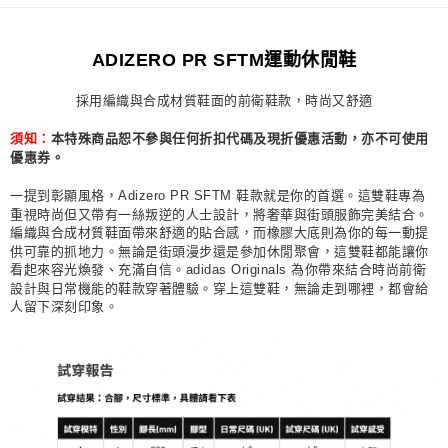
每筆NT$80，滿NT$1,500(含以上)免運費
ADIZERO PR SFTM運動休閒鞋
宅配
每筆NT$80，滿NT$1,500(含以上)免運費
採用編織與合成材質鞋面的前衛鞋款，時尚又舒適
付款後門市自取
本特殊商品恕不參與任何折扣代碼及現折優惠活動，亦不可使用
須知：
每筆NT$80，滿NT$1,500(含以上)免運費
優惠券。
一提到彰顯風格，Adizero PR SFTM 鞋款就是你的首選。這雙鞋專為
重視時尚但又帶有一絲叛逆的人士設計，將奢華與街頭服飾完美結合。
編織與合成材質鞋面帶來舒適的貼合感，而橡膠大底則為你的每一動提
供可靠的抓地力。無論是街頭漫步還是參加休閒聚會，這雙鞋都能讓你
看起來容光煥發、充滿自信。adidas Originals 為你帶來結合時尚前衛
設計與日常機能的鞋款穿著體驗。穿上這雙鞋，無論走到哪裡，都會給
人留下深刻印象。