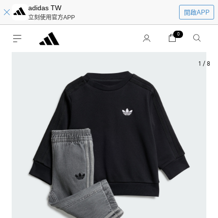
adidas TW
開啟APP
立刻使用官方APP
0
1
/
8