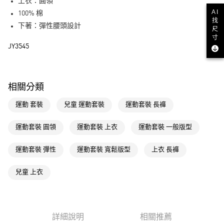
LINE Pay
上衣：圓領
AI
100% 棉
街口支付
找
下著：彈性腰頭設計
尺
寸
運送方式
JY3545
全家取貨付款
每筆NT$80，滿NT$1,500(含以上)免運費
相關分類
付款後全家取貨
運動 套裝
兒童 運動套裝
運動套裝 長褲
每筆NT$80，滿NT$1,500(含以上)免運費
萊爾富取貨付款
運動套裝 圓領
運動套裝 上衣
運動套裝 一般版型
每筆NT$80，滿NT$1,500(含以上)免運費
運動套裝 彈性
運動套裝 寬鬆版型
上衣 長褲
付款後萊爾富取貨
每筆NT$80，滿NT$1,500(含以上)免運費
兒童 上衣
7-11取貨付款
每筆NT$80，滿NT$1,500(含以上)免運費
詳細說明
相關推薦
付款後7-11取貨