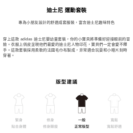
每筆NT$80，滿NT$1,500(含以上)免運費
迪士尼 運動套裝
宅配
專為小朋友設計的舒適成套服裝，富含迪士尼趣味特色
每筆NT$80，滿NT$1,500(含以上)免運費
付款後門市自取
穿上這款 adidas 迪士尼嬰幼童套裝，你的小寶貝將準備好迎接眼前的冒
每筆NT$80，滿NT$1,500(含以上)免運費
險。衣服上俏皮呈現他們最愛的迪士尼人物印花，寶貝們一定會愛不釋
手。這款套裝採用柔軟的法國毛巾布製成，非常適合玩耍和小睡片刻時
穿著。