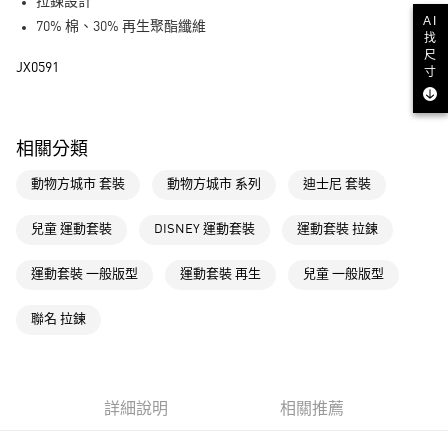
LINE Pay
拉鍊設計
AI
70% 棉、30% 再生聚酯纖維
找
街口支付
尺
JX0591
寸
運送方式
全家取貨付款
相關分類
每筆NT$80，滿NT$1,500(含以上)免運費
動物方城市 套裝
動物方城市 系列
迪士尼 套裝
付款後全家取貨
每筆NT$80，滿NT$1,500(含以上)免運費
兒童 運動套裝
DISNEY 運動套裝
運動套裝 拉鍊
萊爾富取貨付款
運動套裝 一般版型
運動套裝 再生
兒童 一般版型
每筆NT$80，滿NT$1,500(含以上)免運費
付款後萊爾富取貨
聯名 拉鍊
每筆NT$80，滿NT$1,500(含以上)免運費
7-11取貨付款
每筆NT$80，滿NT$1,500(含以上)免運費
詳細說明
相關推薦
付款後7-11取貨