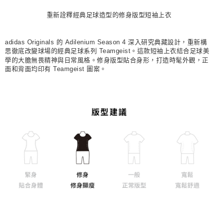
每筆NT$80，滿NT$1,500(含以上)免運費
重新詮釋經典足球造型的修身版型短袖上衣
宅配
每筆NT$80，滿NT$1,500(含以上)免運費
adidas Originals 的 Adilenium Season 4 深入研究典藏設計，重新構
思徹底改變球場的經典足球系列 Teamgeist。這款短袖上衣結合足球美
付款後門市自取
學的大膽無畏精神與日常風格。修身版型貼合身形，打造時髦外觀，正
面和背面均印有 Teamgeist 圖案。
每筆NT$80，滿NT$1,500(含以上)免運費