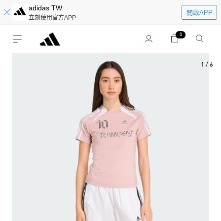
adidas TW
開啟APP
立刻使用官方APP
0
1
/
6