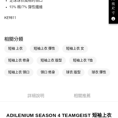
LINE Pay
足球球衣風格的領口
找
93% 棉/7% 彈性纖維
尺
街口支付
寸
KE9811
運送方式
全家取貨付款
相關分類
每筆NT$80，滿NT$1,500(含以上)免運費
短袖 上衣
短袖上衣 彈性
短袖上衣 女
付款後全家取貨
每筆NT$80，滿NT$1,500(含以上)免運費
短袖上衣 修身
短袖上衣 版型
短袖上衣 T恤
萊爾富取貨付款
短袖上衣 領口
領口 修身
球衣 版型
球衣 彈性
每筆NT$80，滿NT$1,500(含以上)免運費
付款後萊爾富取貨
每筆NT$80，滿NT$1,500(含以上)免運費
詳細說明
相關推薦
7-11取貨付款
每筆NT$80，滿NT$1,500(含以上)免運費
ADILENIUM SEASON 4 TEAMGEIST 短袖上衣
付款後7-11取貨