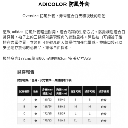
ADICOLOR 防風外套
每筆NT$80，滿NT$1,500(含以上)免運費
Oversize 防風外套，非常適合白天和夜晚的活動
宅配
每筆NT$80，滿NT$1,500(含以上)免運費
這款 adidas 防風外套輕量耐用，適合活躍的生活方式。防撕構造適合日
付款後門市自取
常穿著，袖子上的三條線則展現經典的運動風格。彈性袖口可讓袖子維
持在適當位置，立領則可在微風的天氣提供加強包覆感。拉鍊口袋可以
每筆NT$80，滿NT$1,500(含以上)免運費
安全地存放你的必備品，讓你自由探索。
模特身高177cm/胸圍80cm/腰圍63cm/穿著尺寸A/S