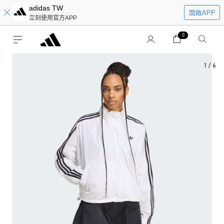
adidas TW
開啟APP
立刻使用官方APP
0
1
/
6