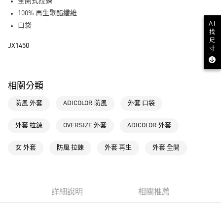
LINE Pay
全開式拉鍊
100% 再生聚酯纖維
街口支付
AI
口袋
找
尺
運送方式
JX1450
寸
全家取貨付款
每筆NT$80，滿NT$1,500(含以上)免運費
相關分類
付款後全家取貨
防風 外套
ADICOLOR 防風
外套 口袋
每筆NT$80，滿NT$1,500(含以上)免運費
萊爾富取貨付款
外套 拉鍊
OVERSIZE 外套
ADICOLOR 外套
每筆NT$80，滿NT$1,500(含以上)免運費
女 外套
防風 拉鍊
外套 再生
外套 全開
付款後萊爾富取貨
每筆NT$80，滿NT$1,500(含以上)免運費
7-11取貨付款
詳細說明
相關推薦
每筆NT$80，滿NT$1,500(含以上)免運費
付款後7-11取貨