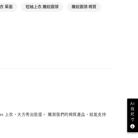
ls
Originals服飾
衣 單面
短袖上衣 羅紋圓領
羅紋圓領 棉質
款
NT$1,500(含以上)免運費
ls
Originals全部商品
氣有禮 | APP限定滿$3800折$300
取貨
NT$1,500(含以上)免運費
氣有禮 | 2件8折；3件7折
NT$1,500(含以上)免運費
貨
NT$1,500(含以上)免運費
NT$1,500(含以上)免運費
AI
取
找
尺
idas 上衣，大方秀出態度。 購買我們的棉質產品，就能支持
NT$1,500(含以上)免運費
寸