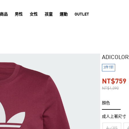
商品
男性
女性
孩童
運動
OUTLET
ADICOL
3件7折
NT$759
NT$1,090
顏色
成人上著尺寸
A／XS