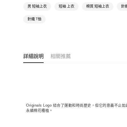
男 短袖上衣
短袖 上衣
棉質 短袖上衣
針
針織 T恤
詳細說明
相關推薦
Originals Logo 結合了運動和時尚歷史，但它的意
永續棉花種植。