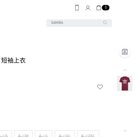
0
OR 短袖上衣
A／S
A／M
A／L
A／XL
A／2XL