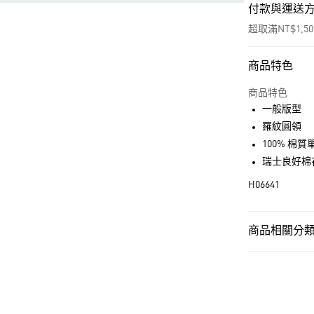
付款與運送
超取滿NT$1,5
商品特色
付款方式
信用卡一次付
商品特色
一般版型
超商取貨付款
羅紋圓領
LINE Pay
100% 棉
瑞士良好棉
街口支付
H06641
運送方式
商品相關分類 
全家取貨付款
男性
男性服
每筆NT$80，滿
OUTLET
付款後全家取
男性
男性服
每筆NT$80，滿