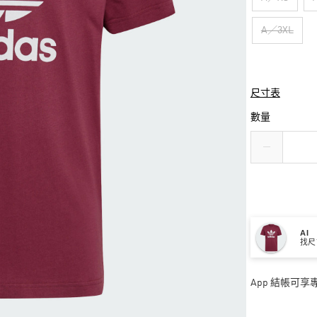
A／3XL
尺寸表
數量
AI
找尺
App 結帳可