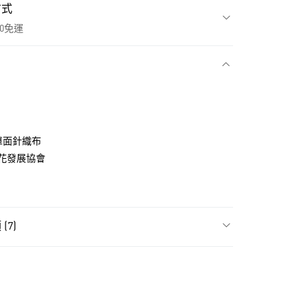
方式
00免運
款
質單面針織布
花發展協會
(7)
飾
男性全部服飾
NT$1,500(含以上)免運費
貨
飾
男性短袖
NT$1,500(含以上)免運費