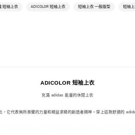
品牌
Origina
織 短袖上衣
ADICOLOR 短袖上衣
短袖上衣 一般版型
短袖上
萊爾富取貨付
每筆NT$80，滿
品牌
Origina
最新活動
爸
付款後萊爾富
每筆NT$80，滿
最新活動
爸
7-11取貨付款
每筆NT$80，滿
付款後7-11取
每筆NT$80，滿
ADICOLOR 短袖上衣
宅配
每筆NT$80，滿
充滿 adidas 能量的休閒上衣
付款後門市自
義不止如此，它代表無所畏懼的力量和精益求精的創造者精神。穿上這款舒適的 ad
每筆NT$80，滿