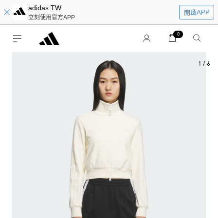
adidas TW
開啟APP
立刻使用官方APP
0
1
/
6