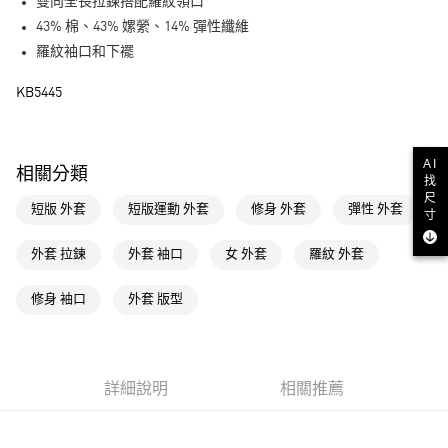
LINE Pay
雙向全長拉鍊搭配羅紋領口
43% 棉、43% 嫘縈、14% 彈性纖維
街口支付
羅紋袖口和下襬
運送方式
KB5445
全家取貨付款
每筆NT$80，滿NT$1,500(含以上)免運費
AI
相關分類
找
付款後全家取貨
尺
短版 外套
短版運動 外套
修身 外套
彈性 外套
每筆NT$80，滿NT$1,500(含以上)免運費
寸
萊爾富取貨付款
外套 拉鍊
外套 袖口
女 外套
羅紋 外套
每筆NT$80，滿NT$1,500(含以上)免運費
修身 袖口
外套 版型
付款後萊爾富取貨
每筆NT$80，滿NT$1,500(含以上)免運費
7-11取貨付款
詳細說明
相關推薦
每筆NT$80，滿NT$1,500(含以上)免運費
付款後7-11取貨