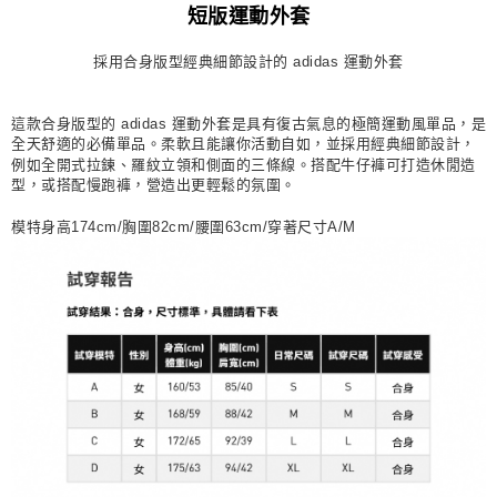
短版運動外套
每筆NT$80，滿NT$1,500(含以上)免運費
採用合身版型經典細節設計的 adidas 運動外套
宅配
每筆NT$80，滿NT$1,500(含以上)免運費
這款合身版型的 adidas 運動外套是具有復古氣息的極簡運動風單品，是
付款後門市自取
全天舒適的必備單品。柔軟且能讓你活動自如，並採用經典細節設計，
例如全開式拉鍊、羅紋立領和側面的三條線。搭配牛仔褲可打造休閒造
每筆NT$80，滿NT$1,500(含以上)免運費
型，或搭配慢跑褲，營造出更輕鬆的氛圍。
模特身高174cm/胸圍82cm/腰圍63cm/穿著尺寸A/M