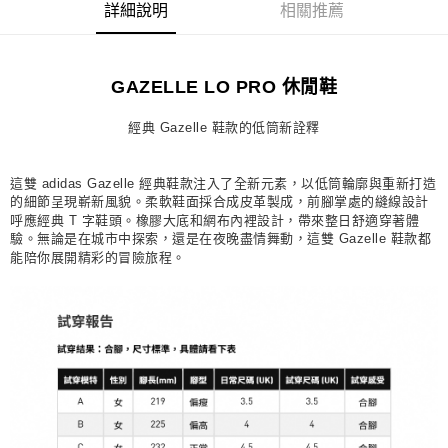
詳細說明
相關推薦
每筆NT$80，滿NT$1,500(含以上)免運費
宅配
GAZELLE LO PRO 休閒鞋
每筆NT$80，滿NT$1,500(含以上)免運費
付款後門市自取
經典 Gazelle 鞋款的低筒新詮釋
每筆NT$80，滿NT$1,500(含以上)免運費
這雙 adidas Gazelle 經典鞋款注入了全新元素，以低筒輪廓與重新打造
的細節呈現嶄新風貌。柔軟鞋面採合成皮革製成，前腳掌處的縫線設計
呼應經典 T 字鞋頭。橡膠大底和網布內裡設計，帶來整日舒適穿著體
驗。無論是在城市中探索，還是在夜晚盡情舞動，這雙 Gazelle 鞋款都
能陪你展開精彩的冒險旅程。