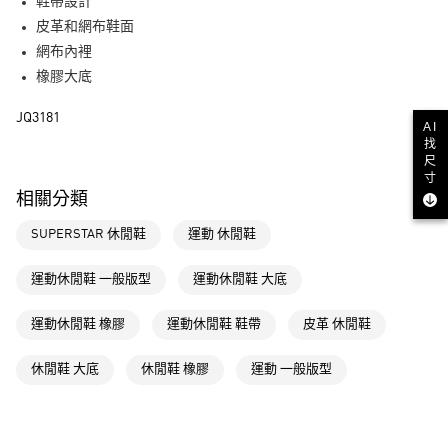
LINE Pay
鞋帶設計
皮革和網布鞋面
街口支付
網布內裡
橡膠大底
運送方式
JQ3181
全家取貨付款
AI
找
每筆NT$80，滿NT$1,500(含以上)免運費
尺
寸
付款後全家取貨
相關分類
每筆NT$80，滿NT$1,500(含以上)免運費
SUPERSTAR 休閒鞋
運動 休閒鞋
萊爾富取貨付款
每筆NT$80，滿NT$1,500(含以上)免運費
運動休閒鞋 一般版型
運動休閒鞋 大底
付款後萊爾富取貨
運動休閒鞋 橡膠
運動休閒鞋 鞋帶
皮革 休閒鞋
每筆NT$80，滿NT$1,500(含以上)免運費
休閒鞋 大底
休閒鞋 橡膠
運動 一般版型
7-11取貨付款
每筆NT$80，滿NT$1,500(含以上)免運費
付款後7-11取貨