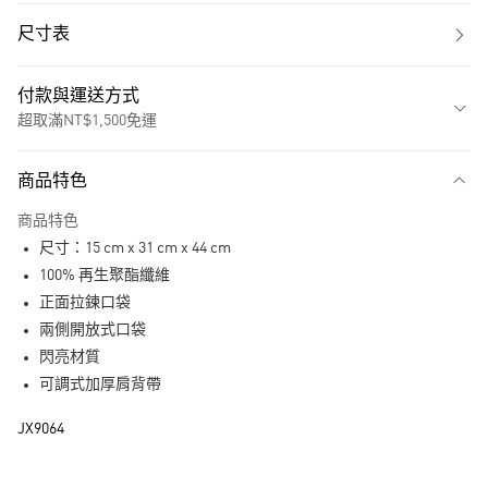
尺寸表
付款與運送方式
超取滿NT$1,500免運
付款方式
商品特色
信用卡一次付款
商品特色
超商取貨付款
尺寸：15 cm x 31 cm x 44 cm
LINE Pay
100% 再生聚酯纖維
正面拉鍊口袋
街口支付
兩側開放式口袋
閃亮材質
運送方式
可調式加厚肩背帶
全家取貨付款
JX9064
每筆NT$80，滿NT$1,500(含以上)免運費
付款後全家取貨