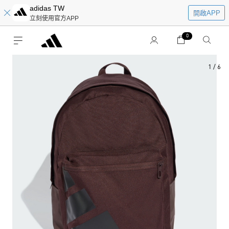
adidas TW
開啟APP
立刻使用官方APP
0
1
/
6