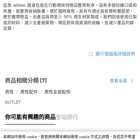
這款 adidas 健身包能在行動間保持物品整齊有序。設有多個拉鍊口袋和
夾層，能整齊收納裝備，便於隨時取用。具有可調式肩背帶和雙提把，
便於攜帶物品。此產品採用至少 50% 再生材質製成。我們回收使用已製
成的材料，減少生產廢棄物、降低對有限資源的依賴，並減少產品的碳
足跡。
顯示電腦版詳細說明
商品相關分類 (7)
查看全部
男性
男性配件
男性全部配件
OUTLET
你可能有興趣的商品
全站排行
本網站中使用 cookie，欲查詢有關本網站使用 cookie 方式之詳情，及若您不希望