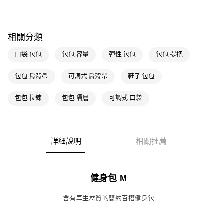
相關分類
口袋 包包
包包 容量
彈性 包包
包包 提把
包包 肩背帶
可調式 肩背帶
鞋子 包包
包包 拉鍊
包包 隔層
可調式 口袋
詳細說明
相關推薦
健身包 M
含有再生材質的簡約百搭健身包