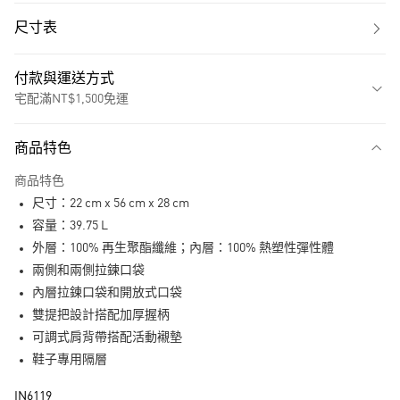
尺寸表
付款與運送方式
宅配滿NT$1,500免運
付款方式
商品特色
信用卡一次付款
商品特色
LINE Pay
尺寸：22 cm x 56 cm x 28 cm
街口支付
容量：39.75 L
外層：100% 再生聚酯纖維；內層：100% 熱塑性彈性體
運送方式
兩側和兩側拉鍊口袋
內層拉鍊口袋和開放式口袋
宅配
雙提把設計搭配加厚握柄
每筆NT$80，滿NT$1,500(含以上)免運費
可調式肩背帶搭配活動襯墊
付款後門市自取
鞋子專用隔層
每筆NT$80，滿NT$1,500(含以上)免運費
IN6119