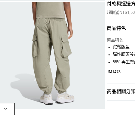
付款與運送
超取滿NT$1,5
商品特色
付款方式
信用卡一次付
商品特色
寬鬆版型
超商取貨付款
彈性腰頭設
LINE Pay
88% 再生
JM1473
街口支付
商品相關分類 
運送方式
男性
男性服
全家取貨付款
多
每筆NT$80，滿
OUTLET
付款後全家取
男性
男性服
每筆NT$80，滿
最新活動
爸