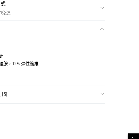
方式
00免運
款
計
聚醯胺，12% 彈性纖維
(5)
飾
男性全部服飾
NT$1,500(含以上)免運費
貨
飾
男性長褲
NT$1,500(含以上)免運費
氣有禮 | APP限定滿$3800折$300
AI