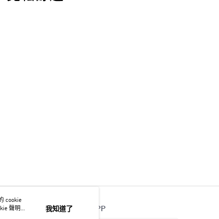
ookie
官方APP
ie 聲明使
我知道了