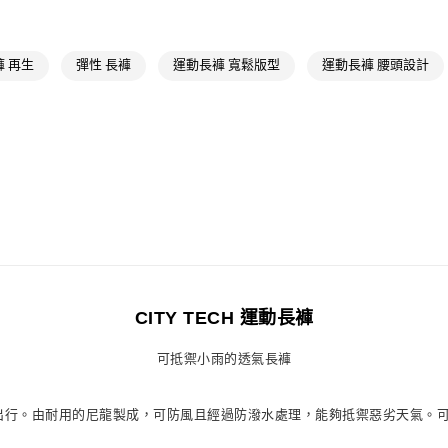
萊爾富取貨付
最新活動
爸
每筆NT$80，滿
 再生
彈性 長褲
運動長褲 寬鬆版型
運動長褲 腰頭設計
付款後萊爾富
每筆NT$80，滿
7-11取貨付款
每筆NT$80，滿
付款後7-11取
每筆NT$80，滿
宅配
每筆NT$80，滿
CITY TECH 運動長褲
付款後門市自
可抵禦小雨的透氣長褲
每筆NT$80，滿
你輕鬆出行。由耐用的尼龍製成，可防風且經過防潑水處理，能夠抵禦惡劣天氣。