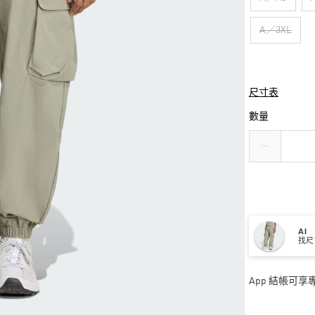
A／3XL
尺寸表
數量
AI
找尺
App 結帳可