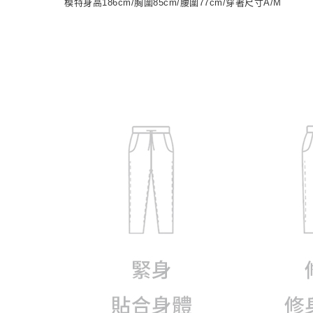
模特身高186cm/胸圍85cm/腰圍77cm/穿著尺寸A/M