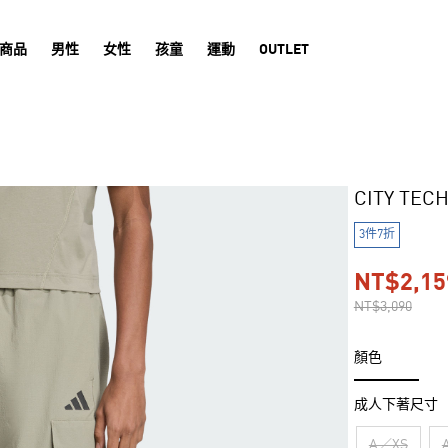
商品
男性
女性
孩童
運動
OUTLET
CITY TE
3件7折
NT$2,15
NT$3,090
顏色
成人下著尺寸
A／XS