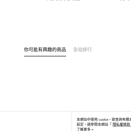
你可能有興趣的商品
全站排行
本網站中使用 cookie，欲查詢有關本
設定，請參閱本網站「
隱私權條款
用 cookie。
了解更多 >