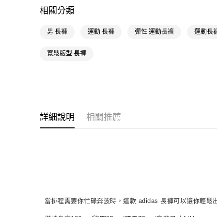
相關分類
男 長褲
運動 長褲
彈性 運動長褲
運動長褲
寬鬆版型 長褲
詳細說明
相關推薦
當排程需要你忙碌奔波時，這款 adidas 長褲可以讓