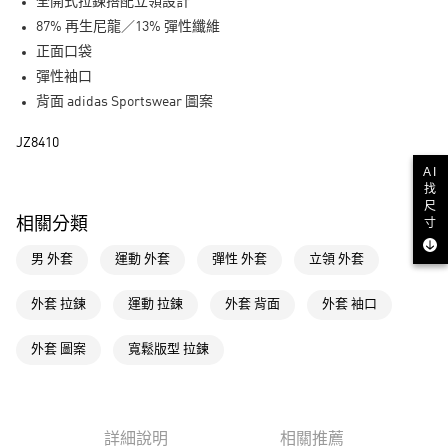
LINE Pay
全開式拉鍊搭配立領設計
87% 再生尼龍／13% 彈性纖維
街口支付
正面口袋
彈性袖口
運送方式
背面 adidas Sportswear 圖案
全家取貨付款
JZ8410
每筆NT$80，滿NT$1,500(含以上)免運費
AI
付款後全家取貨
找
尺
每筆NT$80，滿NT$1,500(含以上)免運費
相關分類
寸
萊爾富取貨付款
男 外套
運動 外套
彈性 外套
立領 外套
每筆NT$80，滿NT$1,500(含以上)免運費
外套 拉鍊
運動 拉鍊
外套 背面
外套 袖口
付款後萊爾富取貨
每筆NT$80，滿NT$1,500(含以上)免運費
外套 圖案
寬鬆版型 拉鍊
7-11取貨付款
每筆NT$80，滿NT$1,500(含以上)免運費
詳細說明
相關推薦
付款後7-11取貨