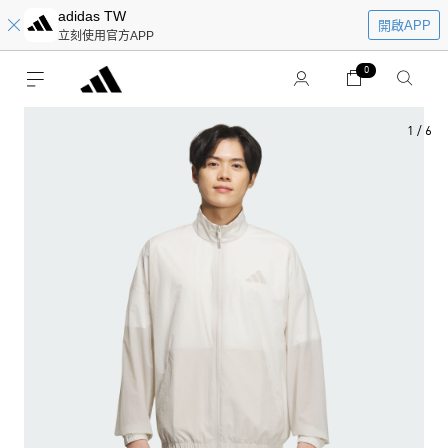
adidas TW
開啟APP
立刻使用官方APP
0
1
/
6