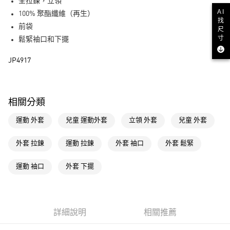
LINE Pay
全拉鍊，立領
AI
100% 聚酯纖維（再生）
街口支付
找
前袋
尺
寸
鬆緊袖口和下擺
運送方式
JP4917
全家取貨付款
每筆NT$80，滿NT$1,500(含以上)免運費
付款後全家取貨
相關分類
每筆NT$80，滿NT$1,500(含以上)免運費
運動 外套
兒童 運動外套
立領 外套
兒童 外套
萊爾富取貨付款
每筆NT$80，滿NT$1,500(含以上)免運費
外套 拉鍊
運動 拉鍊
外套 袖口
外套 鬆緊
付款後萊爾富取貨
運動 袖口
外套 下擺
每筆NT$80，滿NT$1,500(含以上)免運費
7-11取貨付款
每筆NT$80，滿NT$1,500(含以上)免運費
詳細說明
相關推薦
付款後7-11取貨