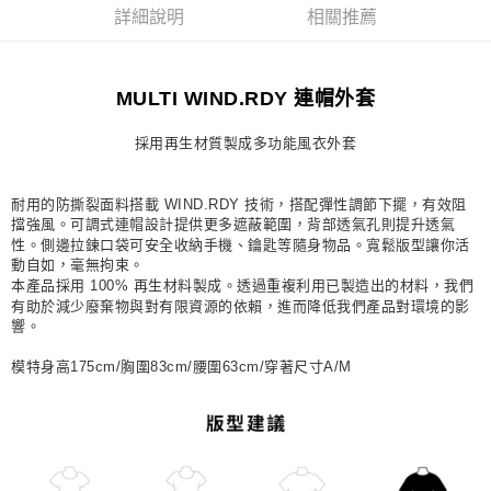
詳細說明
相關推薦
每筆NT$80，滿NT$1,500(含以上)免運費
宅配
每筆NT$80，滿NT$1,500(含以上)免運費
MULTI WIND.RDY 連帽外套
付款後門市自取
採用再生材質製成多功能風衣外套
每筆NT$80，滿NT$1,500(含以上)免運費
耐用的防撕裂面料搭載 WIND.RDY 技術，搭配彈性調節下擺，有效阻
擋強風。可調式連帽設計提供更多遮蔽範圍，背部透氣孔則提升透氣
性。側邊拉鍊口袋可安全收納手機、鑰匙等隨身物品。寬鬆版型讓你活
動自如，毫無拘束。
本產品採用 100% 再生材料製成。透過重複利用已製造出的材料，我們
有助於減少廢棄物與對有限資源的依賴，進而降低我們產品對環境的影
響。
模特身高175cm/胸圍83cm/腰圍63cm/穿著尺寸A/M