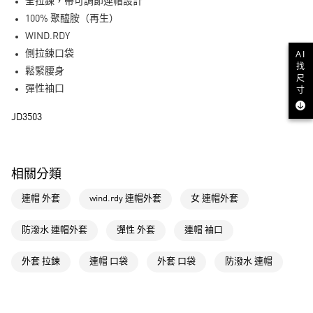
LINE Pay
全拉鍊，帶可調節連帽設計
100% 聚醯胺（再生）
街口支付
WIND.RDY
側拉鍊口袋
AI
運送方式
找
鬆緊腰身
尺
全家取貨付款
彈性袖口
寸
每筆NT$80，滿NT$1,500(含以上)免運費
JD3503
付款後全家取貨
每筆NT$80，滿NT$1,500(含以上)免運費
相關分類
萊爾富取貨付款
每筆NT$80，滿NT$1,500(含以上)免運費
連帽 外套
wind.rdy 連帽外套
女 連帽外套
付款後萊爾富取貨
防潑水 連帽外套
彈性 外套
連帽 袖口
每筆NT$80，滿NT$1,500(含以上)免運費
外套 拉鍊
連帽 口袋
外套 口袋
防潑水 連帽
7-11取貨付款
每筆NT$80，滿NT$1,500(含以上)免運費
付款後7-11取貨