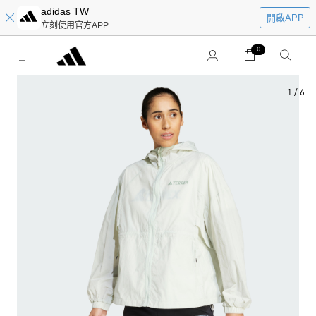
adidas TW
開啟APP
立刻使用官方APP
0
1
/
6