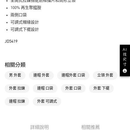
LINE Pay
全開式拉鍊搭配前襟擋片和筒形立領
100% 再生聚醯胺
街口支付
兩側口袋
可調式帽緣設計
運送方式
可調式下襬設計
全家取貨付款
JD5419
每筆NT$80，滿NT$1,500(含以上)免運費
AI
付款後全家取貨
找
尺
每筆NT$80，滿NT$1,500(含以上)免運費
寸
相關分類
萊爾富取貨付款
男 外套
連帽 外套
連帽外套 口袋
立領 外套
每筆NT$80，滿NT$1,500(含以上)免運費
外套 拉鍊
連帽 口袋
外套 口袋
外套 下襬
付款後萊爾富取貨
每筆NT$80，滿NT$1,500(含以上)免運費
連帽 拉鍊
外套 可調式
7-11取貨付款
每筆NT$80，滿NT$1,500(含以上)免運費
詳細說明
相關推薦
付款後7-11取貨