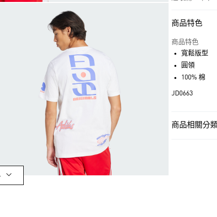
商品特色
付款方式
信用卡一次付
商品特色
寬鬆版型
超商取貨付款
圓領
LINE Pay
100% 棉
JD0663
街口支付
商品相關分類 
運送方式
男性
男性服
全家取貨付款
每筆NT$80，滿
OUTLET
付款後全家取
男性
男性服
多
每筆NT$80，滿
品牌
Origina
萊爾富取貨付
品牌
Origina