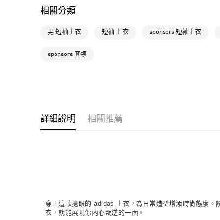
相關分類
男 短袖上衣
短袖 上衣
sponsors 短袖上衣
sponsors 圓領
詳細說明
相關推薦
穿上這款搶眼的 adidas 上衣，為日常造型增添時尚態度。
衣，就能展現你內心叛逆的一面。