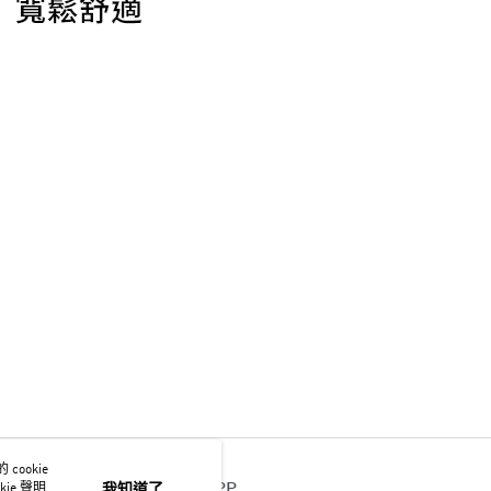
ookie
官方APP
ie 聲明使
我知道了