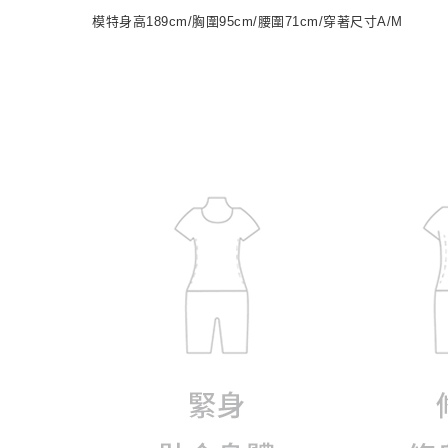
模特身高189cm/胸圍95cm/腰圍71cm/穿著尺寸A/M