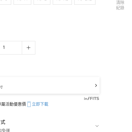
清除
紀錄
寸
享專屬活動優惠價
立即下載
方式
00免運