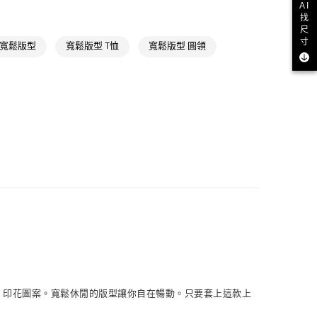
NT$1,500(含以上)免運費
AI
於5折活動專區
找
尺
取貨
氣有禮 | APP限定滿$3800折$300
寸
rs 寬鬆版型
寬鬆版型 T恤
寬鬆版型 圓領
NT$1,500(含以上)免運費
氣有禮 | 2件8折；3件7折
NT$1,500(含以上)免運費
貨
NT$1,500(含以上)免運費
NT$1,500(含以上)免運費
取
NT$1,500(含以上)免運費
nals 印花圖案。寬鬆休閒的版型讓你自在暢動。只要套上這款上