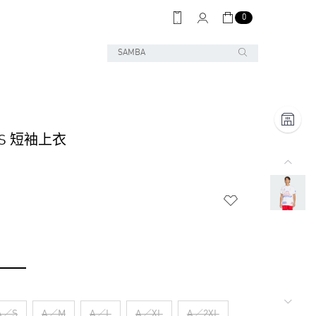
0
RS 短袖上衣
A／S
A／M
A／L
A／XL
A／2XL