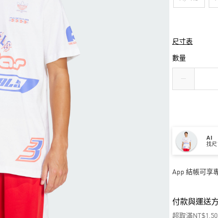
尺寸表
數量
AI
找尺
App 結帳可
付款與運送
超取滿NT$1,5