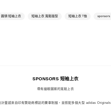
每筆NT$80，滿
最新活動
低
付款後萊爾富
最新活動
爸
圓領 短袖上衣
短袖上衣 寬鬆版型
短袖上衣 T恤
sponso
每筆NT$80，滿
最新活動
爸
7-11取貨付款
每筆NT$80，滿
付款後7-11取
每筆NT$80，滿
宅配
每筆NT$80，滿
付款後門市自
SPONSORS 短袖上衣
每筆NT$80，滿
帶有搶眼圖案的寬鬆上衣
設計靈感來自印有贊助商標誌的賽車制服，並搭配多個大型 adidas Origi