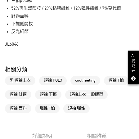
LINE Pay
三扣polo領
52%再生聚醯胺 / 29%粘膠纖維 / 12%彈性纖維 / 7%莫代爾
街口支付
舒適面料
下擺側開衩
運送方式
反光細節
全家取貨付款
JL6046
每筆NT$80，滿NT$1,500(含以上)免運費
AI
付款後全家取貨
找
每筆NT$80，滿NT$1,500(含以上)免運費
尺
相關分類
寸
萊爾富取貨付款
男 短袖上衣
短袖 POLO
cool feeling
短袖 T恤
每筆NT$80，滿NT$1,500(含以上)免運費
短袖 舒適
短袖 下擺
短袖上衣 一般版型
付款後萊爾富取貨
每筆NT$80，滿NT$1,500(含以上)免運費
短袖 面料
彈性 T恤
短袖 彈性
7-11取貨付款
每筆NT$80，滿NT$1,500(含以上)免運費
詳細說明
相關推薦
付款後7-11取貨