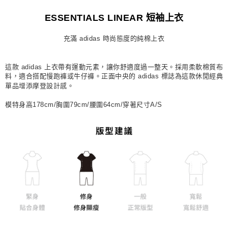
每筆NT$80，滿NT$1,500(含以上)免運費
ESSENTIALS LINEAR 短袖上衣
宅配
充滿 adidas 時尚態度的純棉上衣
每筆NT$80，滿NT$1,500(含以上)免運費
付款後門市自取
這款 adidas 上衣帶有運動元素，讓你舒適度過一整天。採用柔軟棉質布
每筆NT$80，滿NT$1,500(含以上)免運費
料，適合搭配慢跑褲或牛仔褲。正面中央的 adidas 標誌為這款休閒經典
單品增添摩登設計感。
模特身高178cm/胸圍79cm/腰圍64cm/穿著尺寸A/S