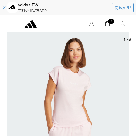
adidas TW
開啟APP
立刻使用官方APP
0
1
/
6