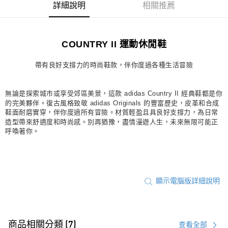
詳細說明
相關推薦
每筆NT$80，滿NT$1,500(含以上)免運費
宅配
COUNTRY II 運動休閒鞋
每筆NT$80，滿NT$1,500(含以上)免運費
付款後門市自取
帶有良好支撐力的時尚鞋款，伴你度過各種生活冒險
每筆NT$80，滿NT$1,500(含以上)免運費
無論是探索城市或享受郊區美景，這款 adidas Country II 經典鞋都是你
的完美夥伴。復古風格致敬 adidas Originals 的豐富歷史，皮革和合成
鞋面耐磨實穿，伴你度過所有冒險。材質輕盈且具良好支撐力，為日常
造型帶來舒適度和時尚感。別再猶豫，盡情漫遊人生，未來無限可能正
呼喚著你。
顯示電腦版詳細說明
商品相關分類 (7)
查看全部