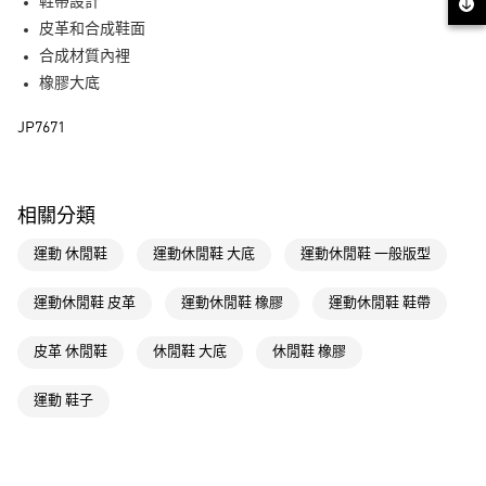
LINE Pay
鞋帶設計
皮革和合成鞋面
街口支付
合成材質內裡
橡膠大底
運送方式
JP7671
全家取貨付款
每筆NT$80，滿NT$1,500(含以上)免運費
付款後全家取貨
相關分類
每筆NT$80，滿NT$1,500(含以上)免運費
運動 休閒鞋
運動休閒鞋 大底
運動休閒鞋 一般版型
萊爾富取貨付款
每筆NT$80，滿NT$1,500(含以上)免運費
運動休閒鞋 皮革
運動休閒鞋 橡膠
運動休閒鞋 鞋帶
付款後萊爾富取貨
皮革 休閒鞋
休閒鞋 大底
休閒鞋 橡膠
每筆NT$80，滿NT$1,500(含以上)免運費
運動 鞋子
7-11取貨付款
每筆NT$80，滿NT$1,500(含以上)免運費
付款後7-11取貨