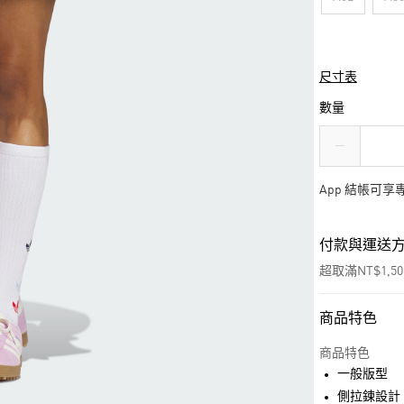
尺寸表
數量
App 結帳可
付款與運送
超取滿NT$1,5
商品特色
付款方式
信用卡一次付
商品特色
一般版型
超商取貨付款
側拉鍊設計