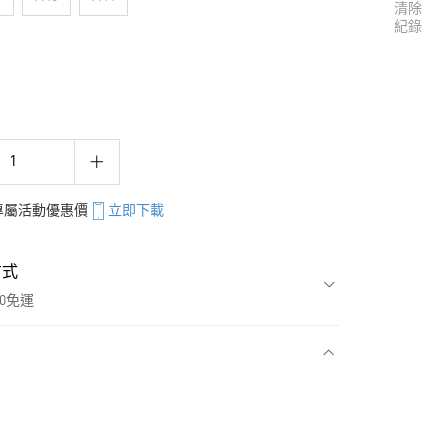
清除
紀錄
享專屬活動優惠價
立即下載
方式
00免運
款