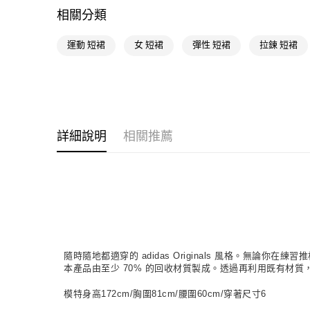
相關分類
運動 短裙
女 短裙
彈性 短裙
拉鍊 短裙
詳細說明
相關推薦
隨時隨地都適穿的 adidas Originals 風格。
本產品由至少 70% 的回收材質製成。透過再利用既有材
模特身高172cm/胸圍81cm/腰圍60cm/穿著尺寸6