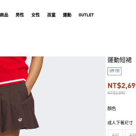
商品
男性
女性
孩童
運動
OUTLET
運動短裙
3件7折
NT$2,69
NT$3,890
顏色
成人下著尺寸
A32
A3