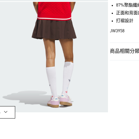
LINE Pay
87%聚酯纖
正面和背面
街口支付
打褶設計
JW3958
運送方式
全家取貨付款
商品相關分類 
每筆NT$80，滿
女性
女性服
付款後全家取
OUTLET
每筆NT$80，滿
女性
女性服
萊爾富取貨付
運動
高爾夫
每筆NT$80，滿
最新活動
爸
付款後萊爾富
多
最新活動
爸
每筆NT$80，滿
運動
高爾夫
7-11取貨付款
每筆NT$80，滿