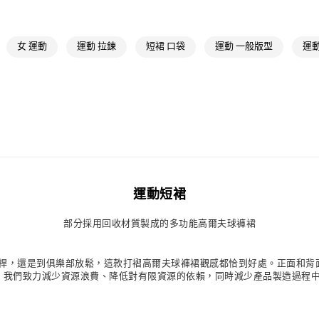
付款後7-11取
每筆NT$80，滿
女 運動
運動 拉鍊
短裙 口袋
運動 一般版型
運動
宅配
每筆NT$80，滿
付款後門市自
每筆NT$80，滿
運動短裙
部分採用回收材質製成的多功能高爾夫球褲裙
無論你在練習推桿，還是到俱樂部放鬆，這款打褶高爾夫球褲裙觀感都恰到好處。正面
質，我們致力減少資源浪費、降低對有限資源的依賴，同時減少產品製造過程