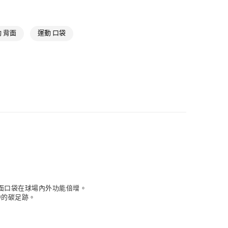
貨
NT$1,500(含以上)免運費
 背面
運動 口袋
NT$1,500(含以上)免運費
取
NT$1,500(含以上)免運費
和背面口袋在球場內外功能倍增。
中的碳足跡。