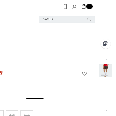
0
9
6
A40
A44