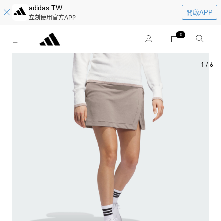
adidas TW
開啟APP
立刻使用官方APP
0
1
/
6