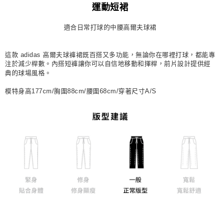
運動短裙
每筆NT$80，滿NT$1,500(含以上)免運費
適合日常打球的中腰高爾夫球裙
宅配
每筆NT$80，滿NT$1,500(含以上)免運費
這款 adidas 高爾夫球褲裙既百搭又多功能，無論你在哪裡打球，都能專
付款後門市自取
注於減少桿數。內搭短褲讓你可以自信地移動和揮桿，前片設計提供經
典的球場風格。
每筆NT$80，滿NT$1,500(含以上)免運費
模特身高177cm/胸圍88cm/腰圍68cm/穿著尺寸A/S