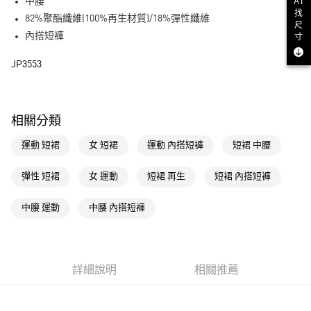
AI
LINE Pay
中腰
找
82%聚酯纖維(100%再生材質)/18%彈性纖維
尺
街口支付
內搭短褲
寸
運送方式
JP3553
全家取貨付款
每筆NT$80，滿NT$1,500(含以上)免運費
相關分類
付款後全家取貨
運動 短裙
女 短裙
運動 內搭短褲
短裙 中腰
每筆NT$80，滿NT$1,500(含以上)免運費
萊爾富取貨付款
彈性 短裙
女 運動
短裙 再生
短裙 內搭短褲
每筆NT$80，滿NT$1,500(含以上)免運費
中腰 運動
中腰 內搭短褲
付款後萊爾富取貨
每筆NT$80，滿NT$1,500(含以上)免運費
7-11取貨付款
詳細說明
相關推薦
每筆NT$80，滿NT$1,500(含以上)免運費
付款後7-11取貨