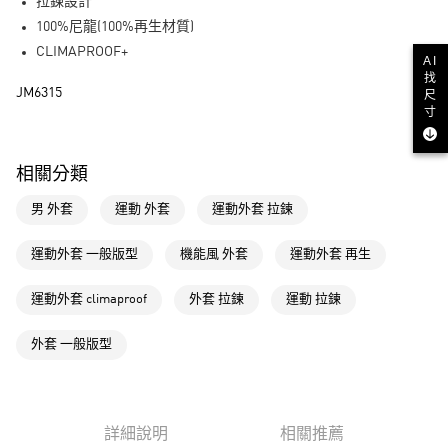
LINE Pay
拉鍊設計
100%尼龍(100%再生材質)
街口支付
CLIMAPROOF+
AI
找
運送方式
JM6315
尺
寸
全家取貨付款
每筆NT$80，滿NT$1,500(含以上)免運費
相關分類
付款後全家取貨
男 外套
運動 外套
運動外套 拉鍊
每筆NT$80，滿NT$1,500(含以上)免運費
萊爾富取貨付款
運動外套 一般版型
機能風 外套
運動外套 再生
每筆NT$80，滿NT$1,500(含以上)免運費
運動外套 climaproof
外套 拉鍊
運動 拉鍊
付款後萊爾富取貨
每筆NT$80，滿NT$1,500(含以上)免運費
外套 一般版型
7-11取貨付款
每筆NT$80，滿NT$1,500(含以上)免運費
詳細說明
相關推薦
付款後7-11取貨