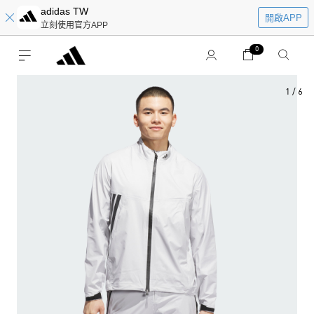
adidas TW
開啟APP
立刻使用官方APP
0
1
/
6