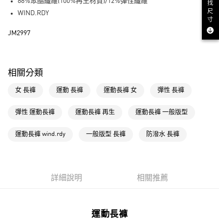
LINE Pay
88%聚酯纖維(100%再生材質)/12%彈性纖維
找
尺
WIND.RDY
街口支付
寸
JM2997
運送方式
全家取貨付款
相關分類
每筆NT$80，滿NT$1,500(含以上)免運費
女 長褲
運動 長褲
運動長褲 女
彈性 長褲
付款後全家取貨
每筆NT$80，滿NT$1,500(含以上)免運費
彈性 運動長褲
運動長褲 再生
運動長褲 一般版型
萊爾富取貨付款
運動長褲 wind.rdy
一般版型 長褲
防潑水 長褲
每筆NT$80，滿NT$1,500(含以上)免運費
付款後萊爾富取貨
每筆NT$80，滿NT$1,500(含以上)免運費
詳細說明
相關推薦
7-11取貨付款
每筆NT$80，滿NT$1,500(含以上)免運費
運動長褲
付款後7-11取貨