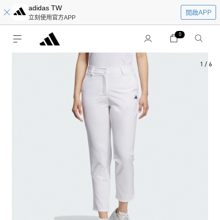
adidas TW
開啟APP
立刻使用官方APP
0
1
/
6