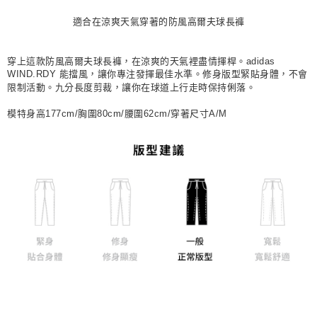
每筆NT$80，滿NT$1,500(含以上)免運費
適合在涼爽天氣穿著的防風高爾夫球長褲
宅配
每筆NT$80，滿NT$1,500(含以上)免運費
穿上這款防風高爾夫球長褲，在涼爽的天氣裡盡情揮桿。adidas
WIND.RDY 能擋風，讓你專注發揮最佳水準。修身版型緊貼身體，不會
付款後門市自取
限制活動。九分長度剪裁，讓你在球道上行走時保持俐落。
每筆NT$80，滿NT$1,500(含以上)免運費
模特身高177cm/胸圍80cm/腰圍62cm/穿著尺寸A/M