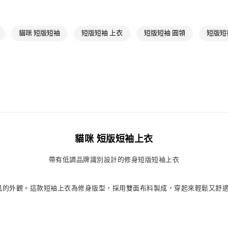
每筆NT$80，滿
付款後萊爾富
貓咪 短版短袖
短版短袖 上衣
短版短袖 圓領
短版短
每筆NT$80，滿
7-11取貨付款
每筆NT$80，滿
付款後7-11取
每筆NT$80，滿
宅配
每筆NT$80，滿
貓咪 短版短袖上衣
付款後門市自
帶有低調品牌識別設計的修身短版短袖上衣
每筆NT$80，滿
運動風的外觀。這款短袖上衣為修身版型，採用雙面布料製成，穿起來輕鬆又舒適。