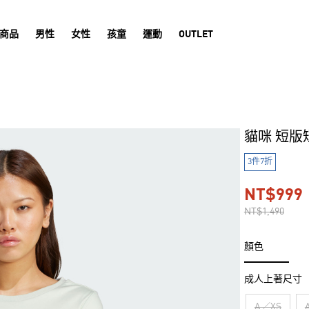
商品
男性
女性
孩童
運動
OUTLET
貓咪 短版
3件7折
NT$999
NT$1,490
顏色
成人上著尺寸
A／XS