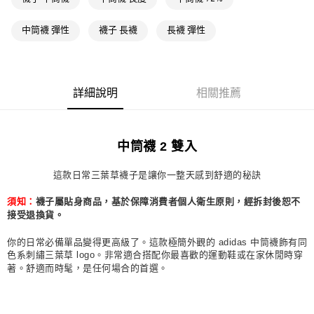
萊爾富取貨付款
中筒襪 彈性
襪子 長襪
長襪 彈性
每筆NT$80，滿NT$1,500(含以上)免運費
付款後萊爾富取貨
每筆NT$80，滿NT$1,500(含以上)免運費
詳細說明
相關推薦
7-11取貨付款
每筆NT$80，滿NT$1,500(含以上)免運費
中筒襪 2 雙入
付款後7-11取貨
每筆NT$80，滿NT$1,500(含以上)免運費
這款日常三葉草襪子是讓你一整天感到舒適的秘訣
宅配
襪子屬貼身商品，基於保障消費者個人衛生原則，經拆封後恕不
須知：
每筆NT$80，滿NT$1,500(含以上)免運費
接受退換貨。
付款後門市自取
你的日常必備單品變得更高級了。這款極簡外觀的 adidas 中筒襪飾有同
色系刺繡三葉草 logo。非常適合搭配你最喜歡的運動鞋或在家休閒時穿
每筆NT$80，滿NT$1,500(含以上)免運費
著。舒適而時髦，是任何場合的首選。