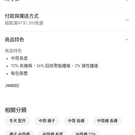
付款與運送方式
超取滿NT$1,500免運
付款方式
商品特色
信用卡一次付款
商品特色
超商取貨付款
中筒長度
LINE Pay
72% 有機棉、26% 回收聚酯纖維、2% 彈性纖維
每包兩雙
街口支付
JW8002
運送方式
全家取貨付款
相關分類
每筆NT$80，滿NT$1,500(含以上)免運費
冬天 配件
中筒 襪子
中筒 長襪
中筒襪 長襪
付款後全家取貨
每筆NT$80，滿NT$1,500(含以上)免運費
襪子 中筒襪
中筒襪 長度
中筒襪 72%