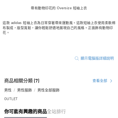
每筆NT$80，滿NT$1,500(含以上)免運費
帶有動物印花的 Oversize 短袖上衣
宅配
每筆NT$80，滿NT$1,500(含以上)免運費
這款 adidas 短袖上衣為日常穿著帶來運動風。這款短袖上衣使用柔軟棉
布製成，版型寬鬆，讓你輕鬆舒適地展現自己的風格。正面飾有動物印
付款後門市自取
花。
每筆NT$80，滿NT$1,500(含以上)免運費
顯示電腦版詳細說明
商品相關分類 (7)
查看全部
男性
男性服飾
男性全部服飾
OUTLET
你可能有興趣的商品
全站排行