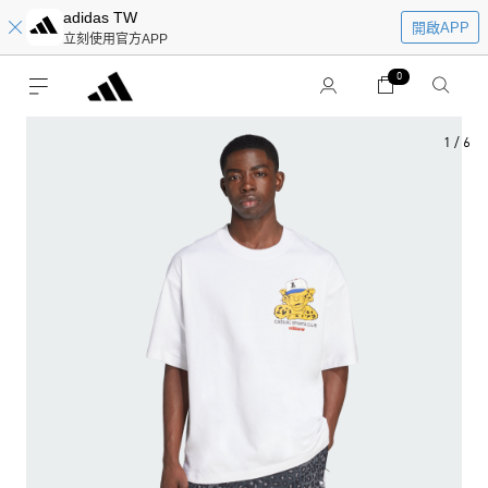
adidas TW
開啟APP
立刻使用官方APP
0
1
/
6