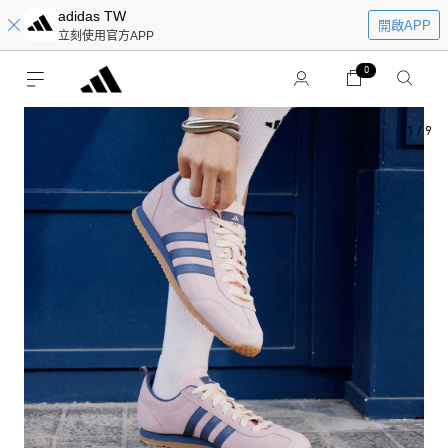
adidas TW
開啟APP
立刻使用官方APP
0
1
/
9