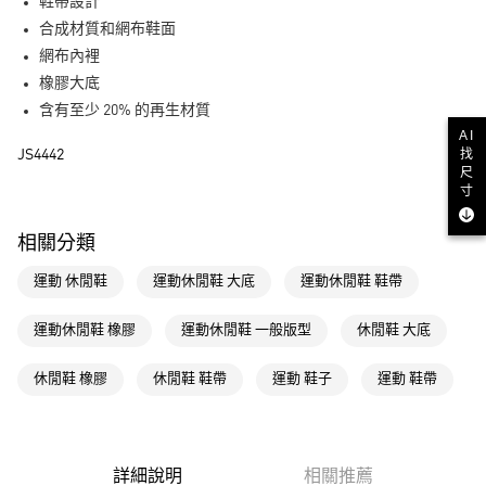
LINE Pay
鞋帶設計
合成材質和網布鞋面
街口支付
網布內裡
橡膠大底
運送方式
含有至少 20% 的再生材質
全家取貨付款
AI
找
JS4442
每筆NT$80，滿NT$1,500(含以上)免運費
尺
寸
付款後全家取貨
每筆NT$80，滿NT$1,500(含以上)免運費
相關分類
萊爾富取貨付款
運動 休閒鞋
運動休閒鞋 大底
運動休閒鞋 鞋帶
每筆NT$80，滿NT$1,500(含以上)免運費
運動休閒鞋 橡膠
運動休閒鞋 一般版型
休閒鞋 大底
付款後萊爾富取貨
每筆NT$80，滿NT$1,500(含以上)免運費
休閒鞋 橡膠
休閒鞋 鞋帶
運動 鞋子
運動 鞋帶
7-11取貨付款
每筆NT$80，滿NT$1,500(含以上)免運費
詳細說明
相關推薦
付款後7-11取貨