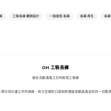
每筆NT$80，滿
最新活動
爸
付款後萊爾富
最新活動
爸
褲
工裝長褲 腰頭設計
一般版型 長褲
長褲 再生
長褲
每筆NT$80，滿
7-11取貨付款
每筆NT$80，滿
付款後7-11取
每筆NT$80，滿
宅配
每筆NT$80，滿
OH 工裝長褲
付款後門市自
適合活動滿滿之日的耐用工裝褲
每筆NT$80，滿
備。從上學日到計畫之外的探險，其大空間的口袋和舒適版型都能滿足你的一切