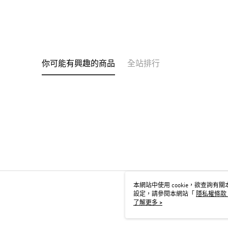
你可能有興趣的商品
全站排行
本網站中使用 cookie，欲查詢有關本
設定，請參閱本網站「
隱私權條款
用 cookie。
了解更多 >