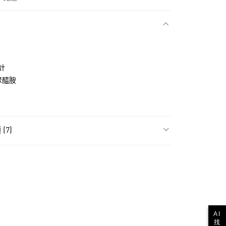
款
計
聚醯胺
(7)
飾
全部服飾
NT$1,500(含以上)免運費
貨
飾
大童 (104-175公分)
NT$1,500(含以上)免運費
ls
Originals服飾
AI
款
ls
Originals全部商品
找