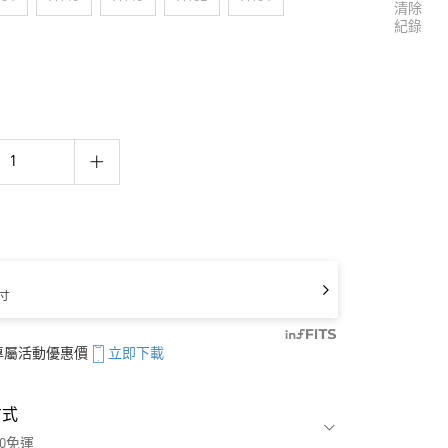
清除
紀錄
寸
享專屬活動優惠價
立即下載
方式
00免運