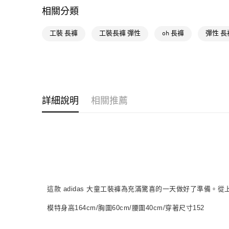
相關分類
工裝 長褲
工裝長褲 彈性
oh 長褲
彈性 長
詳細說明
相關推薦
這款 adidas 大童工裝褲為充滿驚喜的一天做好了準
模特身高164cm/胸圍60cm/腰圍40cm/穿著尺寸152