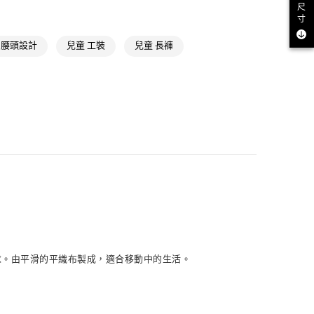
NT$1,500(含以上)免運費
尺
氣有禮 | APP限定滿$3800折$300
寸
取貨
氣有禮 | 2件8折；3件7折
 腰頭設計
兒童 工裝
兒童 長褲
NT$1,500(含以上)免運費
NT$1,500(含以上)免運費
貨
NT$1,500(含以上)免運費
NT$1,500(含以上)免運費
取
NT$1,500(含以上)免運費
需求。由平滑的平織布製成，適合移動中的生活。