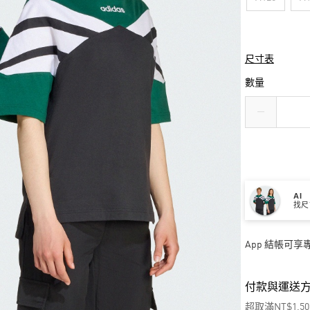
尺寸表
數量
AI
找尺
App 結帳可
付款與運送
超取滿NT$1,5