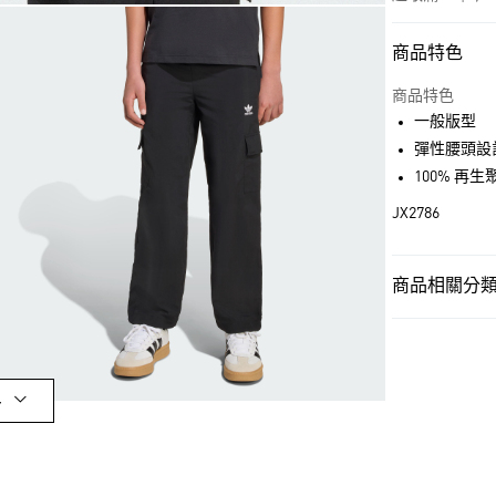
商品特色
付款方式
信用卡一次付
商品特色
一般版型
超商取貨付款
彈性腰頭設
LINE Pay
100% 再生
JX2786
街口支付
商品相關分類 
運送方式
孩童
孩童服
全家取貨付款
每筆NT$80，滿
OUTLET
付款後全家取
孩童
孩童服
多
每筆NT$80，滿
品牌
Origina
萊爾富取貨付
品牌
Origina