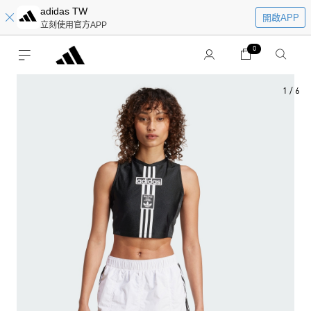
adidas TW
開啟APP
立刻使用官方APP
0
1
/
6