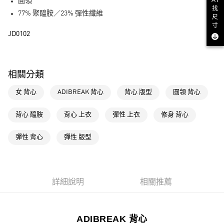
AI
LINE Pay
圓領
找
77% 聚醯胺／23% 彈性纖維
尺
街口支付
寸
JD0102
運送方式
全家取貨付款
相關分類
每筆NT$80，滿NT$1,500(含以上)免運費
女 背心
ADIBREAK 背心
背心 版型
圓領 背心
付款後全家取貨
每筆NT$80，滿NT$1,500(含以上)免運費
背心 醯胺
背心 上衣
彈性 上衣
修身 背心
萊爾富取貨付款
彈性 背心
彈性 版型
每筆NT$80，滿NT$1,500(含以上)免運費
付款後萊爾富取貨
每筆NT$80，滿NT$1,500(含以上)免運費
詳細說明
相關推薦
7-11取貨付款
每筆NT$80，滿NT$1,500(含以上)免運費
ADIBREAK 背心
付款後7-11取貨