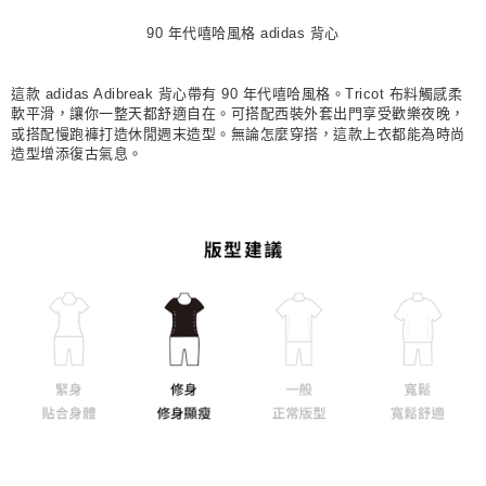
每筆NT$80，滿NT$1,500(含以上)免運費
90 年代嘻哈風格 adidas 背心
宅配
每筆NT$80，滿NT$1,500(含以上)免運費
這款 adidas Adibreak 背心帶有 90 年代嘻哈風格。Tricot 布料觸感柔
軟平滑，讓你一整天都舒適自在。可搭配西裝外套出門享受歡樂夜晚，
付款後門市自取
或搭配慢跑褲打造休閒週末造型。無論怎麼穿搭，這款上衣都能為時尚
造型增添復古氣息。
每筆NT$80，滿NT$1,500(含以上)免運費