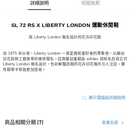
詳細說明
相關推薦
每筆NT$80，滿NT$1,500(含以上)免運費
宅配
SL 72 RS X LIBERTY LONDON 運動休閒鞋
每筆NT$80，滿NT$1,500(含以上)免運費
付款後門市自取
與 Liberty London 聯名設計的花卉印花鞋
每筆NT$80，滿NT$1,500(含以上)免運費
自 1875 年以來，Liberty London 一直是藝術愛好者的聚集地，以繽紛
印花與對工藝美學的推崇聞名。這款嬰幼童鞋由 adidas 與知名百貨公司
Liberty London 聯名設計，色彩鮮豔亮眼的花卉印花格外引人注目。彈
性鞋帶令穿脫更加容易。
顯示電腦版詳細說明
商品相關分類 (7)
查看全部