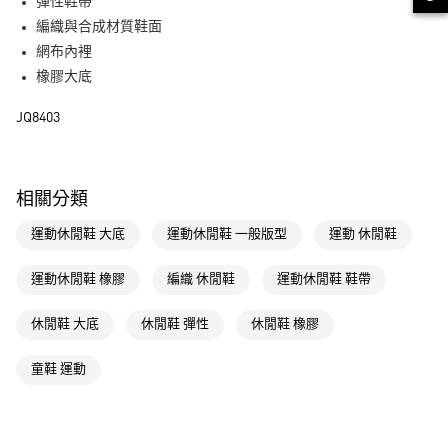
LINE Pay
彈性鞋帶
編織與合成材質鞋面
街口支付
網布內裡
橡膠大底
運送方式
JQ8403
全家取貨付款
每筆NT$80，滿NT$1,500(含以上)免運費
付款後全家取貨
相關分類
每筆NT$80，滿NT$1,500(含以上)免運費
運動休閒鞋 大底
運動休閒鞋 一般版型
運動 休閒鞋
萊爾富取貨付款
每筆NT$80，滿NT$1,500(含以上)免運費
運動休閒鞋 橡膠
編織 休閒鞋
運動休閒鞋 鞋帶
付款後萊爾富取貨
休閒鞋 大底
休閒鞋 彈性
休閒鞋 橡膠
每筆NT$80，滿NT$1,500(含以上)免運費
童鞋 運動
7-11取貨付款
每筆NT$80，滿NT$1,500(含以上)免運費
付款後7-11取貨