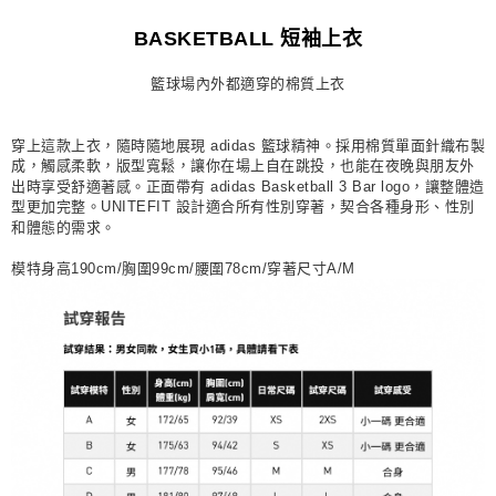
每筆NT$80，滿NT$1,500(含以上)免運費
BASKETBALL 短袖上衣
宅配
籃球場內外都適穿的棉質上衣
每筆NT$80，滿NT$1,500(含以上)免運費
付款後門市自取
穿上這款上衣，隨時隨地展現 adidas 籃球精神。採用棉質單面針織布製
每筆NT$80，滿NT$1,500(含以上)免運費
成，觸感柔軟，版型寬鬆，讓你在場上自在跳投，也能在夜晚與朋友外
出時享受舒適著感。正面帶有 adidas Basketball 3 Bar logo，讓整體造
型更加完整。UNITEFIT 設計適合所有性別穿著，契合各種身形、性別
和體態的需求。
模特身高190cm/胸圍99cm/腰圍78cm/穿著尺寸A/M