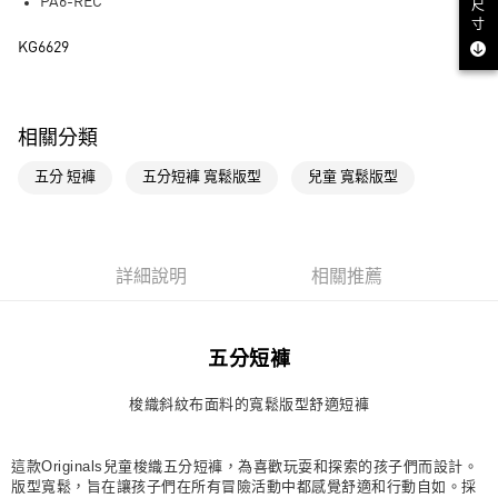
LINE Pay
PA6-REC
尺
寸
街口支付
KG6629
運送方式
全家取貨付款
相關分類
每筆NT$80，滿NT$1,500(含以上)免運費
五分 短褲
五分短褲 寬鬆版型
兒童 寬鬆版型
付款後全家取貨
每筆NT$80，滿NT$1,500(含以上)免運費
詳細說明
相關推薦
萊爾富取貨付款
每筆NT$80，滿NT$1,500(含以上)免運費
付款後萊爾富取貨
五分短褲
每筆NT$80，滿NT$1,500(含以上)免運費
梭織斜紋布面料的寬鬆版型舒適短褲
7-11取貨付款
每筆NT$80，滿NT$1,500(含以上)免運費
這款Originals兒童梭織五分短褲，為喜歡玩耍和探索的孩子們而設計。
版型寬鬆，旨在讓孩子們在所有冒險活動中都感覺舒適和行動自如。採
付款後7-11取貨