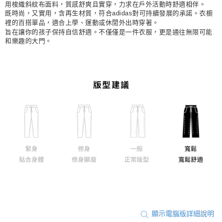
用梭織斜紋布面料，質感舒爽且實穿，力求在戶外活動時舒適相伴。
每筆NT$80，滿NT$1,500(含以上)免運費
既時尚，又實用，含再生材質，符合adidas對可持續發展的承諾。衣櫥
裡的百搭單品，適合上學、運動或休閒外出時穿著。
宅配
旨在讓你的孩子保持自信舒適。不僅僅是一件衣服，更是通往無限可能
和樂趣的大門。
每筆NT$80，滿NT$1,500(含以上)免運費
付款後門市自取
每筆NT$80，滿NT$1,500(含以上)免運費
顯示電腦版詳細說明