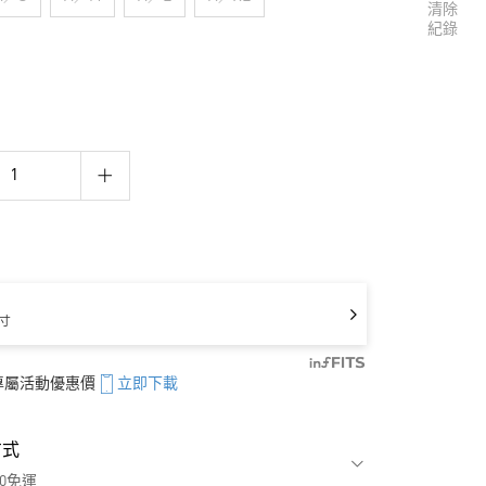
清除
紀錄
寸
享專屬活動優惠價
立即下載
方式
00免運