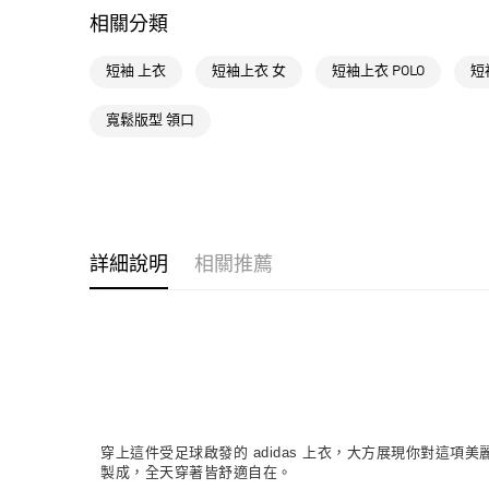
相關分類
短袖 上衣
短袖上衣 女
短袖上衣 POLO
短
寬鬆版型 領口
詳細說明
相關推薦
穿上這件受足球啟發的 adidas 上衣，大方展現你對這項美
製成，全天穿著皆舒適自在。