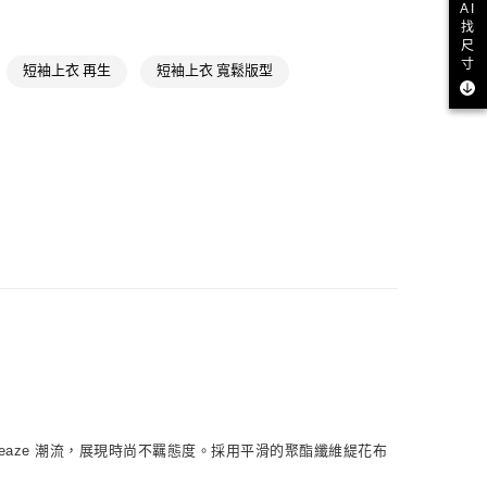
NT$1,500(含以上)免運費
AI
氣有禮 | APP限定滿$3800折$300
找
尺
取貨
氣有禮 | 2件8折；3件7折
寸
短袖上衣 再生
短袖上衣 寬鬆版型
NT$1,500(含以上)免運費
NT$1,500(含以上)免運費
貨
NT$1,500(含以上)免運費
NT$1,500(含以上)免運費
取
NT$1,500(含以上)免運費
sleaze 潮流，展現時尚不羈態度。採用平滑的聚酯纖維緹花布