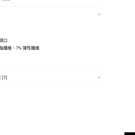
款
o 領口
聚酯纖維、7% 彈性纖維
(7)
飾
女性全部服飾
NT$1,500(含以上)免運費
貨
飾
女性短袖
NT$1,500(含以上)免運費
ls
Originals服飾
款
ls
Originals全部商品