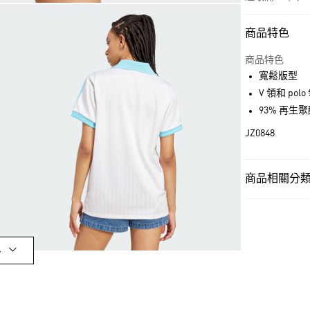
商品特色
付款方式
信用卡一次付
商品特色
寬鬆版型
超商取貨付款
V 領和 pol
LINE Pay
93% 再生
JZ0848
街口支付
商品相關分類 
運送方式
女性
女性服
全家取貨付款
每筆NT$80，滿
OUTLET
付款後全家取
女性
女性服
多
每筆NT$80，滿
品牌
Origina
萊爾富取貨付
品牌
Origina