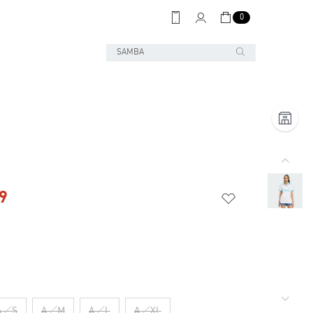
0
9
A／S
A／M
A／L
A／XL