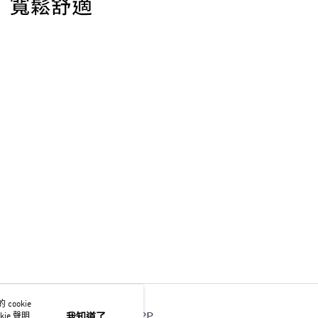
ookie
官方APP
ie 聲明使
我知道了