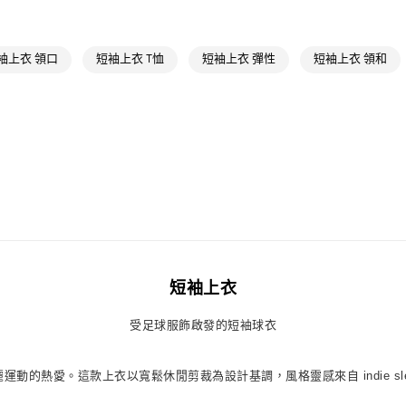
每筆NT$80，滿
最新活動
爸
付款後萊爾富
最新活動
爸
袖上衣 領口
短袖上衣 T恤
短袖上衣 彈性
短袖上衣 領和
每筆NT$80，滿
7-11取貨付款
每筆NT$80，滿
付款後7-11取
每筆NT$80，滿
宅配
每筆NT$80，滿
付款後門市自
短袖上衣
每筆NT$80，滿
受足球服飾啟發的短袖球衣
麗運動的熱愛。這款上衣以寬鬆休閒剪裁為設計基調，風格靈感來自 indie 