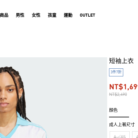
商品
男性
女性
孩童
運動
OUTLET
短袖上衣
3件7折
NT$1,69
NT$2,490
顏色
成人上著尺寸
A／XS