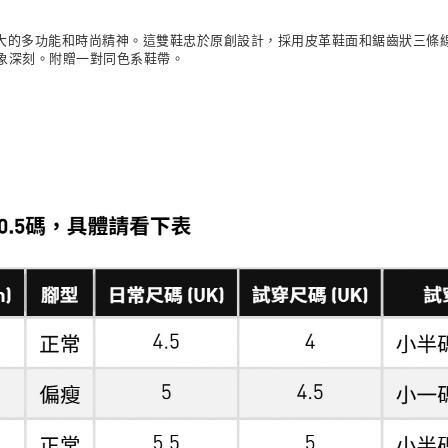
每筆NT$80，滿
但具備強大的多功能和時尚精神。這雙鞋忠於原創設計，採用皮革鞋面和鋸齒狀
象深刻。附贈一對同色系鞋帶。