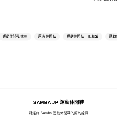
每筆NT$80，滿
男性
男性鞋
付款後全家取
OUTLET
每筆NT$80，滿
男性
男性鞋
萊爾富取貨付
女性
女性鞋
運動休閒鞋 橡膠
厚底 休閒鞋
運動休閒鞋 一般版型
運動
每筆NT$80，滿
品牌
Origina
付款後萊爾富
女性
女性鞋
每筆NT$80，滿
品牌
Origina
7-11取貨付款
最新活動
Or
每筆NT$80，滿
最新活動
爸
付款後7-11取
最新活動
Or
每筆NT$80，滿
最新活動
爸
宅配
SAMBA JP 運動休閒鞋
每筆NT$80，滿
對經典 Samba 運動休閒鞋的簡約詮釋
付款後門市自