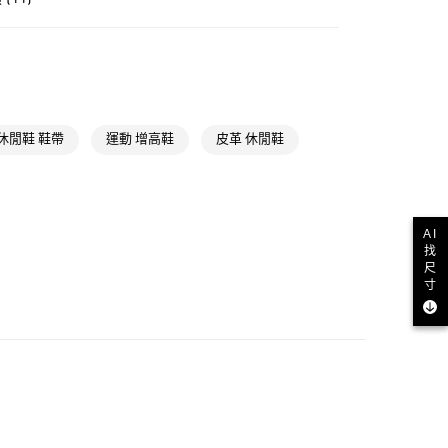
NT$1,500(含以上)免運費
類
男性全部鞋類
貨
NT$1,500(含以上)免運費
類
男性 Originals
款
類
女性Originals
休閒鞋 鞋帶
運動 增高鞋
皮革 休閒鞋
NT$1,500(含以上)免運費
ls
Originals鞋類
取貨
類
女性全部鞋類
NT$1,500(含以上)免運費
AI
ls
Originals全部商品
找
尺
iginals
經典T-TOE系列
NT$1,500(含以上)免運費
寸
氣有禮 | APP限定滿$3800折$300
貨
iginals
Samba
NT$1,500(含以上)免運費
氣有禮 | 2件8折；3件7折
NT$1,500(含以上)免運費
取