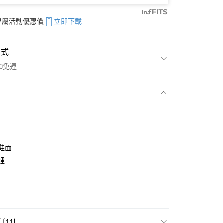
享專屬活動優惠價
立即下載
方式
00免運
款
鞋面
裡
11)