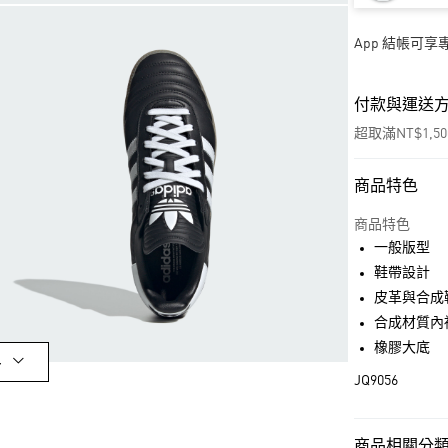
App 結帳可
付款與運送
超取滿NT$1,5
商品特色
付款方式
信用卡一次付
商品特色
一般版型
超商取貨付款
鞋帶設計
LINE Pay
皮革與合成
合成材質內
街口支付
橡膠大底
多
JQ9056
運送方式
全家取貨付款
商品相關分類 (