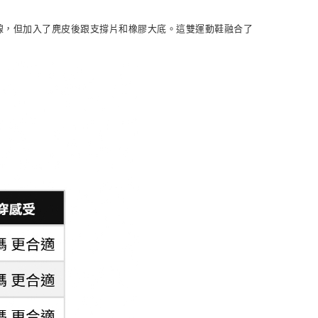
NT$1,500(含以上)免運費
三條線，但加入了麂皮後跟支撐片和橡膠大底。這雙運動鞋融合了