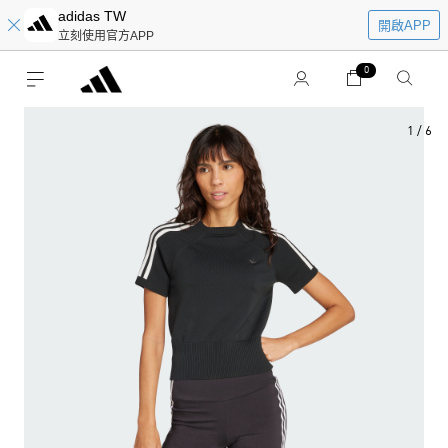
adidas TW
開啟APP
立刻使用官方APP
0
1
/
6