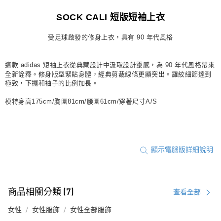
每筆NT$80，滿NT$1,500(含以上)免運費
SOCK CALI 短版短袖上衣
宅配
受足球啟發的修身上衣，具有 90 年代風格
每筆NT$80，滿NT$1,500(含以上)免運費
付款後門市自取
這款 adidas 短袖上衣從典藏設計中汲取設計靈感，為 90 年代風格帶來
每筆NT$80，滿NT$1,500(含以上)免運費
全新詮釋。修身版型緊貼身體，經典剪裁線條更顯突出。羅紋細節達到
極致，下襬和袖子的比例加長。
模特身高175cm/胸圍81cm/腰圍61cm/穿著尺寸A/S
顯示電腦版詳細說明
商品相關分類 (7)
查看全部
女性
女性服飾
女性全部服飾