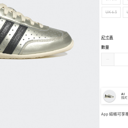
UK 6.5
尺寸表
數量
AI
找尺
App 結帳可