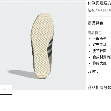
付款與運送
超取滿NT$1,5
商品特色
付款方式
信用卡一次付
商品特色
一般版型
超商取貨付款
鞋帶設計
LINE Pay
皮革鞋面
合成材質內
街口支付
橡膠大底
JS4015
運送方式
全家取貨付款
商品相關分類 
多
每筆NT$80，滿
女性
女性鞋
付款後全家取
OUTLET
每筆NT$80，滿