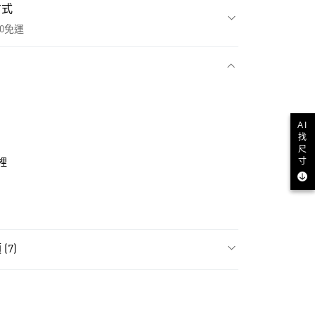
方式
00免運
款
AI
找
尺
寸
裡
(7)
NT$1,500(含以上)免運費
類
女性全部鞋類
貨
NT$1,500(含以上)免運費