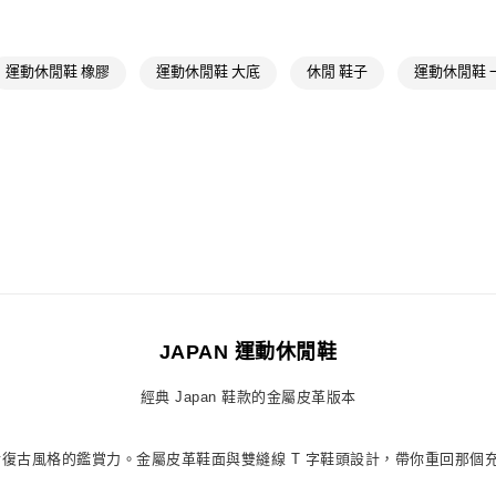
女性
女性鞋
萊爾富取貨付
品牌
Origina
每筆NT$80，滿
運動休閒鞋 橡膠
運動休閒鞋 大底
休閒 鞋子
運動休閒鞋 
品牌
Origina
付款後萊爾富
最新活動
爸
每筆NT$80，滿
最新活動
爸
7-11取貨付款
每筆NT$80，滿
付款後7-11取
每筆NT$80，滿
宅配
每筆NT$80，滿
JAPAN 運動休閒鞋
付款後門市自
經典 Japan 鞋款的金屬皮革版本
每筆NT$80，滿
你提升對復古風格的鑑賞力。金屬皮革鞋面與雙縫線 T 字鞋頭設計，帶你重回那