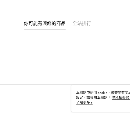
你可能有興趣的商品
全站排行
本網站中使用 cookie，欲查詢有關本
設定，請參閱本網站「
隱私權條款
用 cookie。
了解更多 >