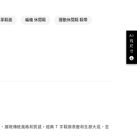
類
女性Originals
款
ls
Originals鞋類
NT$1,500(含以上)免運費
皮革鞋面
編織 休閒鞋
運動休閒鞋 鞋帶
ls
Originals全部商品
取貨
iginals
經典T-TOE系列
NT$1,500(含以上)免運費
AI
找
氣有禮 | APP限定滿$3800折$300
尺
寸
iginals
Gazelle
NT$1,500(含以上)免運費
氣有禮 | 2件8折；3件7折
貨
NT$1,500(含以上)免運費
NT$1,500(含以上)免運費
取
NT$1,500(含以上)免運費
麂皮鞋面，展現傳統風格和質感。經典 T 字鞋頭表層和生膠大底，忠