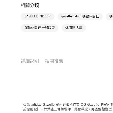
相關分類
GAZELLE INDOOR
gazelle indoor 運動休閒鞋
運
運動休閒鞋 一般版型
休閒鞋 大底
詳細說明
相關推薦
這款 adidas Gazelle 室內鞋最初作為 OG Ga
於原創設計。荷葉邊三條線增添一絲奢華感，完善整體造型