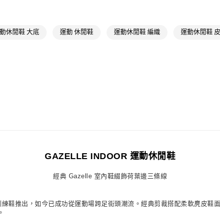
女性
女性鞋
萊爾富取貨付
品牌
Origina
每筆NT$80，滿
動休閒鞋 大底
運動 休閒鞋
運動休閒鞋 編織
運動休閒鞋 
品牌
Origina
付款後萊爾富
最新活動
Or
每筆NT$80，滿
最新活動
爸
7-11取貨付款
最新活動
Or
每筆NT$80，滿
最新活動
爸
付款後7-11取
每筆NT$80，滿
宅配
每筆NT$80，滿
GAZELLE INDOOR 運動休閒鞋
付款後門市自
經典 Gazelle 室內鞋綴飾荷葉邊三條線
每筆NT$80，滿
zelle 的室內訓練鞋推出，如今已成功從運動場跨足街頭潮流。經典剪裁搭配柔軟
。