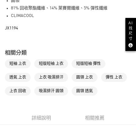
LINE Pay
圓領
81% 回收聚酯纖維、14% 萊賽爾纖維、5% 彈性纖維
街口支付
CLIMACOOL
AI
運送方式
找
JX1194
尺
全家取貨付款
寸
每筆NT$80，滿NT$1,500(含以上)免運費
相關分類
付款後全家取貨
短袖 上衣
短版短袖 上衣
短版短袖 彈性
每筆NT$80，滿NT$1,500(含以上)免運費
萊爾富取貨付款
透氣 上衣
上衣 吸濕排汗
圓領 上衣
彈性 上衣
每筆NT$80，滿NT$1,500(含以上)免運費
上衣 回收
吸濕排汗 圓領
圓領 透氣
付款後萊爾富取貨
每筆NT$80，滿NT$1,500(含以上)免運費
7-11取貨付款
詳細說明
相關推薦
每筆NT$80，滿NT$1,500(含以上)免運費
付款後7-11取貨