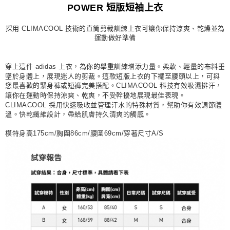
POWER 短版短袖上衣
每筆NT$80，滿NT$1,500(含以上)免運費
採用 CLIMACOOL 技術的直筒剪裁訓練上衣可讓你保持涼爽、乾燥並為
宅配
運動做好準備
每筆NT$80，滿NT$1,500(含以上)免運費
付款後門市自取
穿上這件 adidas 上衣，為你的舉重訓練增添力量。柔軟、輕量的布料垂
墜於身體上，展現迷人的剪裁。這款短版上衣的下襬至腰頭以上，可與
每筆NT$80，滿NT$1,500(含以上)免運費
您最喜歡的緊身褲或短褲完美搭配。CLIMACOOL 科技有效吸濕排汗，
讓你在運動時保持涼爽、乾爽，不受幹擾地展現最佳表現。
CLIMACOOL 採用快速吸收並管理汗水的特殊材質，幫助你有效調節體
溫。快乾纖維設計，帶給肌膚持久清爽的觸感。
模特身高175cm/胸圍86cm/腰圍69cm/穿著尺寸A/S