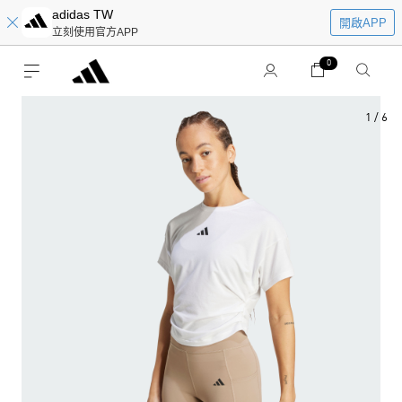
adidas TW
開啟APP
立刻使用官方APP
0
1
/
6