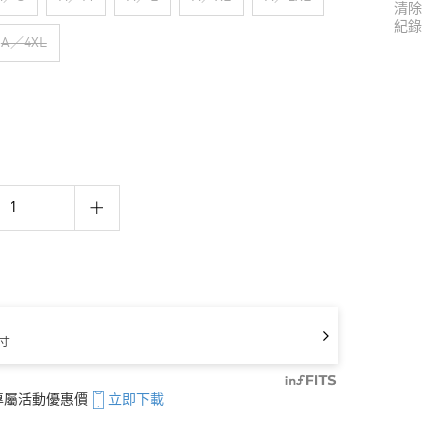
清除
紀錄
A／4XL
寸
享專屬活動優惠價
立即下載