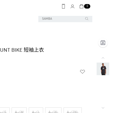
0
HUNT BIKE 短袖上衣
A／S
A／M
A／L
A／XL
A／2XL