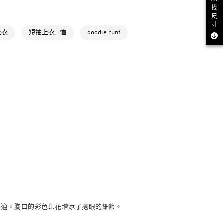
找
款
戶外全部商品
尺
寸
NT$1,500(含以上)免運費
氣有禮 | APP限定滿$3800折$300
上衣
短袖上衣 T恤
doodle hunt
取貨
氣有禮 | 2件8折；3件7折
NT$1,500(含以上)免運費
NT$1,500(含以上)免運費
貨
NT$1,500(含以上)免運費
NT$1,500(含以上)免運費
取
NT$1,500(含以上)免運費
到舒適。胸口的彩色印花增添了搶眼的細節。