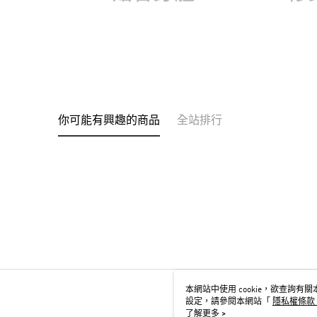
你可能有興趣的商品
全站排行
本網站中使用 cookie，欲查詢有關本
設定，請參閱本網站「
隱私權條款
用 cookie。
了解更多 >