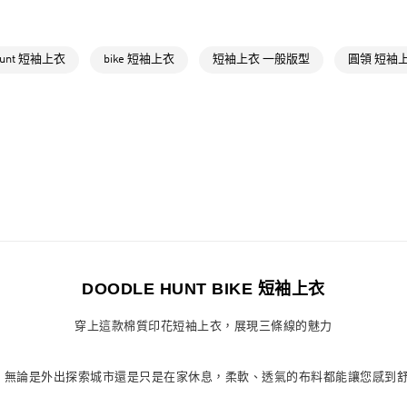
萊爾富取貨付
運動
戶外
每筆NT$80，滿
最新活動
爸
hunt 短袖上衣
bike 短袖上衣
短袖上衣 一般版型
圓領 短袖
付款後萊爾富
最新活動
爸
每筆NT$80，滿
7-11取貨付款
每筆NT$80，滿
付款後7-11取
每筆NT$80，滿
宅配
每筆NT$80，滿
DOODLE HUNT BIKE 短袖上衣
付款後門市自
穿上這款棉質印花短袖上衣，展現三條線的魅力
每筆NT$80，滿
為一體。無論是外出探索城市還是只是在家休息，柔軟、透氣的布料都能讓您感