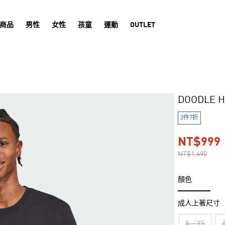
商品
男性
女性
孩童
運動
OUTLET
DOODLE 
3件7折
NT$999
NT$1,490
顏色
成人上著尺寸
A／XS