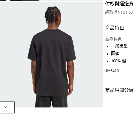
付款與運送
超取滿NT$1,5
商品特色
付款方式
信用卡一次付
商品特色
一般版型
超商取貨付款
圓領
LINE Pay
100% 棉
JM6495
街口支付
商品相關分類 
運送方式
男性
男性服
全家取貨付款
多
每筆NT$80，滿
OUTLET
付款後全家取
男性
男性服
每筆NT$80，滿
運動
戶外