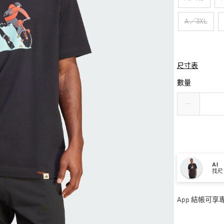
A／3XL
尺寸表
數量
AI
找尺
App 結帳可