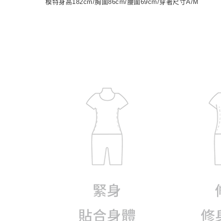
模特身高182cm/胸圍86cm/腰圍69cm/穿著尺寸A/M