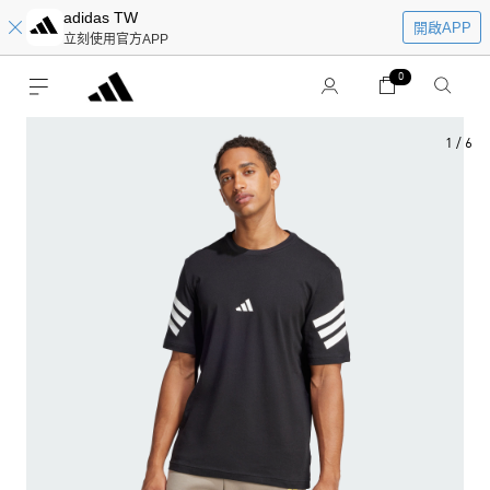
adidas TW
開啟APP
立刻使用官方APP
0
1
/
6