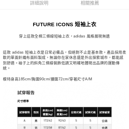
詳細說明
相關推薦
每筆NT$80，滿NT$1,500(含以上)免運費
宅配
FUTURE ICONS 短袖上衣
每筆NT$80，滿NT$1,500(含以上)免運費
付款後門市自取
穿上這款全棉三條線短袖上衣，adidas 風格展現無遺
每筆NT$80，滿NT$1,500(含以上)免運費
這款 adidas 短袖上衣是日常必備品，但絕對不止是基本款。產品採用柔
軟的單面針織布面料製成，無論你在家休息還是外出探索城市，都能感
到舒適。袖子上的斜角三條線裝飾低調又明確地體現出品牌的運動傳
統。
模特身高185cm/胸圍90cm/腰圍72cm/穿著尺寸A/M