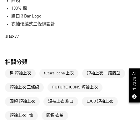
LINE Pay
圓領
100% 棉
街口支付
胸口 3 Bar Logo
衣袖環繞式三條線設計
運送方式
JD4877
全家取貨付款
每筆NT$80，滿NT$1,500(含以上)免運費
付款後全家取貨
相關分類
每筆NT$80，滿NT$1,500(含以上)免運費
男 短袖上衣
future icons 上衣
短袖上衣 一般版型
AI
萊爾富取貨付款
找
尺
每筆NT$80，滿NT$1,500(含以上)免運費
短袖上衣 三條線
FUTURE ICONS 短袖上衣
寸
付款後萊爾富取貨
圓領 短袖上衣
短袖上衣 胸口
LOGO 短袖上衣
每筆NT$80，滿NT$1,500(含以上)免運費
短袖上衣 T恤
圓領 衣袖
7-11取貨付款
每筆NT$80，滿NT$1,500(含以上)免運費
付款後7-11取貨