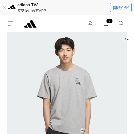
adidas TW
開啟APP
立刻使用官方APP
0
1
/
6