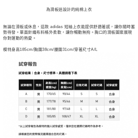
每筆NT$80，滿NT$1,500(含以上)免運費
為滑板迷設計的純棉上衣
宅配
每筆NT$80，滿NT$1,500(含以上)免運費
無論在滑板或休息，這款 adidas 短袖上衣能提供舒適著感，讓你隨時蓄
勢待發。單面針織布料格外柔軟，讓你暢動無拘。胸口的滑板圖案展現
付款後門市自取
你對運動的熱愛。
每筆NT$80，滿NT$1,500(含以上)免運費
模特身高185cm/胸圍38cm/腰圍31cm/穿著尺寸A/L