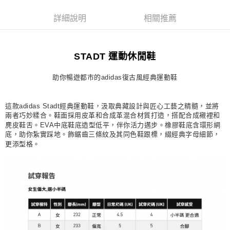
每筆NT$80，滿NT$1,500(含以上)免運費
詳細說明
相關推薦
宅配
每筆NT$80，滿NT$1,500(含以上)免運費
STADT 運動休閒鞋
付款後門市自取
每筆NT$80，滿NT$1,500(含以上)免運費
助你暢遊都市的adidas復古風經典運動鞋
這款adidas Stadt經典運動鞋，汲取典藏設計與匠心工藝之精髓，並將
兩者巧妙糅合。鞋面採用皮革和合成革混合材質打造，搭配合成襯裡和
麂皮鞋舌。EVA中底鞋底造型低平，伴你活力邁步。橡膠鞋底含環形網
底，助你紮實踩地。飾鋸齒三條紋及其同色鞋跟標，綴經典字母細節，
更添型格。