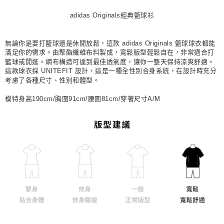
每筆NT$80，滿NT$1,500(含以上)免運費
adidas Originals經典籃球衫
宅配
每筆NT$80，滿NT$1,500(含以上)免運費
無論你是要打籃球還是休閒放鬆，這款 adidas Originals 籃球球衣都能
滿足你的需求。由聚酯纖維布料製成，寬鬆版型輕鬆自在，非常適合打
付款後門市自取
籃球或閒逛。網布構造可達到最佳透氣度，讓你一整天保持涼爽舒適。
這款球衣採 UNITEFIT 設計，這是一種全性別合身系統，在設計時充分
每筆NT$80，滿NT$1,500(含以上)免運費
考慮了各種尺寸、性別和體型。
模特身高190cm/胸圍91cm/腰圍81cm/穿著尺寸A/M