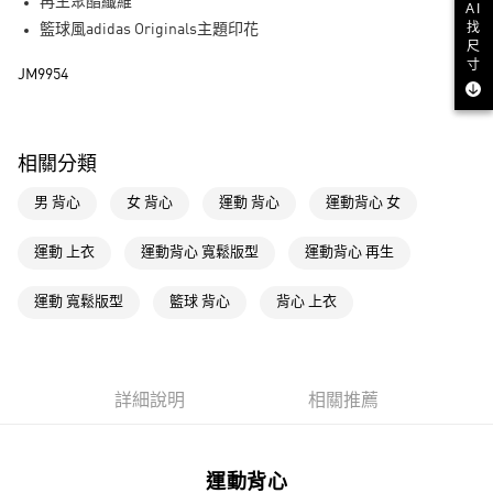
LINE Pay
再生聚酯纖維
AI
找
籃球風adidas Originals主題印花
街口支付
尺
寸
JM9954
運送方式
全家取貨付款
相關分類
每筆NT$80，滿NT$1,500(含以上)免運費
男 背心
女 背心
運動 背心
運動背心 女
付款後全家取貨
每筆NT$80，滿NT$1,500(含以上)免運費
運動 上衣
運動背心 寬鬆版型
運動背心 再生
萊爾富取貨付款
運動 寬鬆版型
籃球 背心
背心 上衣
每筆NT$80，滿NT$1,500(含以上)免運費
付款後萊爾富取貨
每筆NT$80，滿NT$1,500(含以上)免運費
詳細說明
相關推薦
7-11取貨付款
每筆NT$80，滿NT$1,500(含以上)免運費
運動背心
付款後7-11取貨