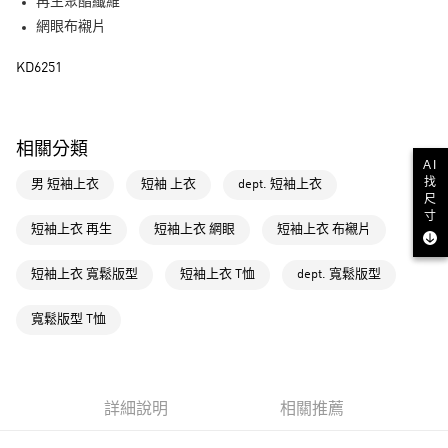
LINE Pay
再生聚酯纖維
網眼布襯片
街口支付
KD6251
運送方式
全家取貨付款
相關分類
每筆NT$80，滿NT$1,500(含以上)免運費
AI
找
男 短袖上衣
短袖 上衣
dept. 短袖上衣
付款後全家取貨
尺
每筆NT$80，滿NT$1,500(含以上)免運費
寸
短袖上衣 再生
短袖上衣 網眼
短袖上衣 布襯片
萊爾富取貨付款
短袖上衣 寬鬆版型
短袖上衣 T恤
dept. 寬鬆版型
每筆NT$80，滿NT$1,500(含以上)免運費
付款後萊爾富取貨
寬鬆版型 T恤
每筆NT$80，滿NT$1,500(含以上)免運費
7-11取貨付款
每筆NT$80，滿NT$1,500(含以上)免運費
詳細說明
相關推薦
付款後7-11取貨