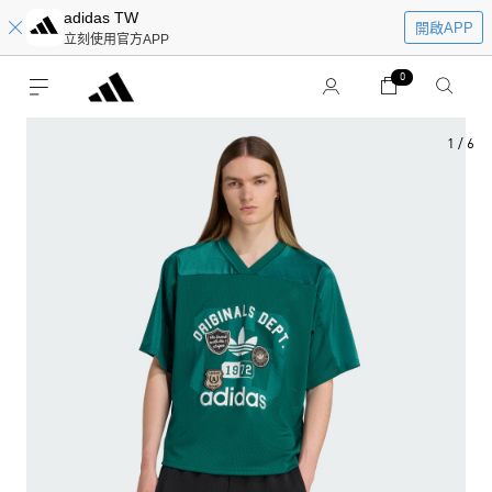
adidas TW
開啟APP
立刻使用官方APP
0
1
/
6