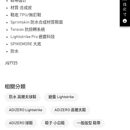
LINE Pay
鞋帶設計
找
材質:合成皮
尺
街口支付
寸
鞋底:TPU/無釘鞋
Sprintskin 防水合成材質鞋面
運送方式
Torsion 抗扭轉系統
全家取貨付款
Lightstrike Pro 避震科技
每筆NT$80，滿NT$1,500(含以上)免運費
SPIKEMORE 大底
防水
付款後全家取貨
每筆NT$80，滿NT$1,500(含以上)免運費
JQ7725
萊爾富取貨付款
每筆NT$80，滿NT$1,500(含以上)免運費
相關分類
付款後萊爾富取貨
防水 高爾夫球鞋
避震 Lightstrike
每筆NT$80，滿NT$1,500(含以上)免運費
7-11取貨付款
ADIZERO Lightstrike
ADIZERO 高爾夫鞋
每筆NT$80，滿NT$1,500(含以上)免運費
ADIZERO 球鞋
鞋子 小白鞋
一般版型 鞋帶
付款後7-11取貨