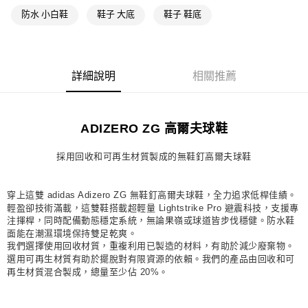
每筆NT$80，滿NT$1,500(含以上)免運費
防水 小白鞋
鞋子 大底
鞋子 鞋底
宅配
每筆NT$80，滿NT$1,500(含以上)免運費
詳細說明
相關推薦
付款後門市自取
每筆NT$80，滿NT$1,500(含以上)免運費
ADIZERO ZG 高爾夫球鞋
採用回收和可再生材質製成的無鞋釘高爾夫球鞋
穿上這雙 adidas Adizero ZG 無鞋釘高爾夫球鞋，全力追求低桿佳績。
輕盈卻技術滿載，這雙鞋搭載超輕量 Lightstrike Pro 避震科技，支援專
注揮桿，同時配備動態穩定系統，無論果嶺或球道皆步伐穩健。防水鞋
面能在潮濕環境保持雙足乾爽。
我們選擇使用回收材質，重複利用已製造的材料，有助於減少廢棄物。
選用可再生材質有助於擺脫對有限資源的依賴。我們的產品由回收和可
再生材質混合製成，總量至少佔 20%。