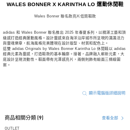
WALES BONNER X KARINTHA LO 運動休閒鞋
每筆NT$80，滿NT$1,500(含以上)免運費
付款後門市自取
Wales Bonner 聯名款亮片低筒鞋款
每筆NT$80，滿NT$1,500(含以上)免運費
adidas 和 Wales Bonner 聯名推出 2025 年春夏系列，以精湛工藝和頂
級感打造經典運動風格。設計靈感來自海洋沿岸城市所呈現的滿滿活力
與靈魂樂章，航海風格完美體現在設計版型、材質和配色上。
這雙 adidas Originals by Wales Bonner Karintha Lo 休閒鞋以 adidas
經典元素為靈感，打造鞋款的基本輪廓。接著，品牌融入嶄新元素，大
底設計呈現流動性。鞋面帶有光澤感亮片，兩側則飾有緞面三條線圖
案。
顯示電腦版詳細說明
商品相關分類 (9)
查看全部
OUTLET