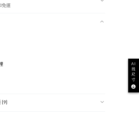
00免運
款
AI
裡
找
尺
寸
(9)
NT$1,500(含以上)免運費
貨
類
男性 Originals
NT$1,500(含以上)免運費
類
女性Originals