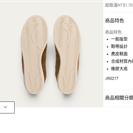
超取滿NT$1,5
商品特色
付款方式
信用卡一次付
商品特色
一般版型
超商取貨付款
鞋帶設計
LINE Pay
麂皮鞋面
合成材質內
街口支付
橡膠大底
JR0217
運送方式
全家取貨付款
商品相關分類 
每筆NT$80，滿
多
OUTLET
付款後全家取
男性
男性鞋
每筆NT$80，滿
女性
女性鞋