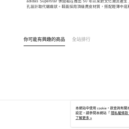
adidas Superstar 休閒鞋在推出 50 年以來對文化潮流
孔設計取代鋸齒狀。鞋面採用頂級麂皮材質，搭配輕薄中底
你可能有興趣的商品
全站排行
本網站中使用 cookie，欲查詢有關本
設定，請參閱本網站「
隱私權條款
用 cookie。
了解更多 >