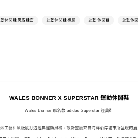
萊爾富取貨付
品牌
Origina
每筆NT$80，滿
男性
男性鞋
付款後萊爾富
運動休閒鞋 麂皮鞋面
運動休閒鞋 橡膠
運動 休閒鞋
運動休閒
女性
女性鞋
每筆NT$80，滿
品牌
Origina
7-11取貨付款
最新活動
限
每筆NT$80，滿
最新活動
聯
付款後7-11取
每筆NT$80，滿
宅配
每筆NT$80，滿
WALES BONNER X SUPERSTAR 運動休閒鞋
付款後門市自
每筆NT$80，滿
Wales Bonner 聯名款 adidas Superstar 經典鞋
5 年春夏系列，以精湛工藝和頂級感打造經典運動風格。設計靈感來自海洋沿岸城市所