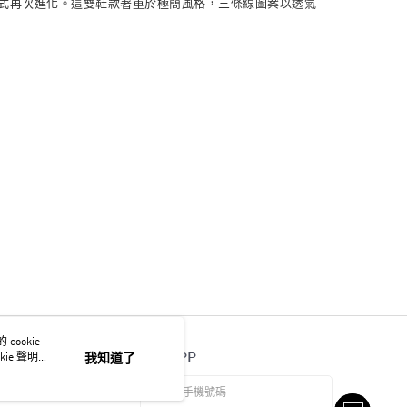
設計版本則讓經典款式再次進化。這雙鞋款著重於極簡風格，三條線圖案以透氣
ookie
官方APP
ie 聲明使
我知道了