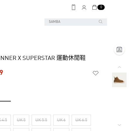
0
ONNER X SUPERSTAR 運動休閒鞋
9
 4.5
UK 5
UK 5.5
UK 6
UK 6.5