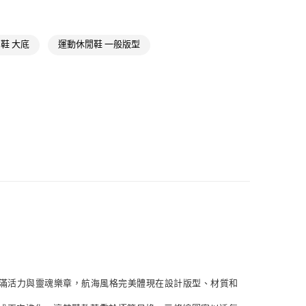
款
ls
Originals鞋類
NT$1,500(含以上)免運費
類
男性全部鞋類
取貨
鞋 大底
運動休閒鞋 一般版型
類
女性全部鞋類
NT$1,500(含以上)免運費
ls
Originals全部商品
時加碼 | 單一特價
單一特價
NT$1,500(含以上)免運費
名商品專區
貨
NT$1,500(含以上)免運費
NT$1,500(含以上)免運費
取
NT$1,500(含以上)免運費
呈現的滿滿活力與靈魂樂章，航海風格完美體現在設計版型、材質和