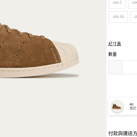
UK 7
UK
UK 10
U
尺寸表
數量
AI
找尺
付款與運送