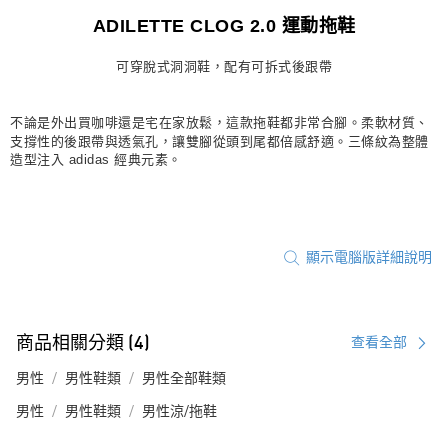
宅配
ADILETTE CLOG 2.0 運動拖鞋
每筆NT$80，滿NT$1,500(含以上)免運費
可穿脫式洞洞鞋，配有可拆式後跟帶
付款後門市自取
每筆NT$80，滿NT$1,500(含以上)免運費
不論是外出買咖啡還是宅在家放鬆，這款拖鞋都非常合腳。柔軟材質、
支撐性的後跟帶與透氣孔，讓雙腳從頭到尾都倍感舒適。三條紋為整體
造型注入 adidas 經典元素。
顯示電腦版詳細說明
商品相關分類 (4)
查看全部
男性
男性鞋類
男性全部鞋類
男性
男性鞋類
男性涼/拖鞋